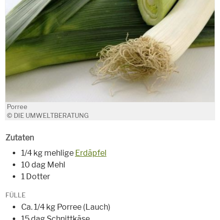
Porree
© DIE UMWELTBERATUNG
Zutaten
1/4 kg mehlige
Erdäpfel
10 dag Mehl
1 Dotter
FÜLLE
Ca. 1/4 kg Porree (Lauch)
15 dag Schnittkäse