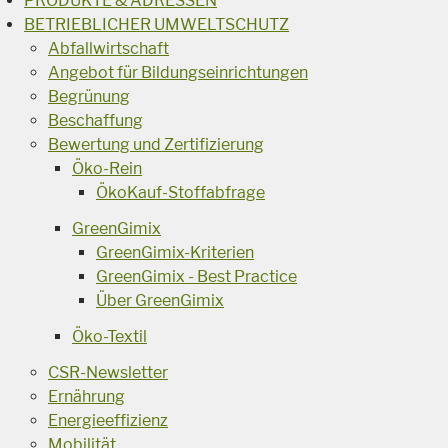
PRODUKTE & ADRESSEN
BETRIEBLICHER UMWELTSCHUTZ
Abfallwirtschaft
Angebot für Bildungseinrichtungen
Begrünung
Beschaffung
Bewertung und Zertifizierung
Öko-Rein
ÖkoKauf-Stoffabfrage
GreenGimix
GreenGimix-Kriterien
GreenGimix - Best Practice
Über GreenGimix
Öko-Textil
CSR-Newsletter
Ernährung
Energieeffizienz
Mobilität