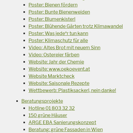
Poster: Bienen fördern
Poster: Bunte Bienenweiden
Poster: Blumenkisterl
Poster: Blühende Gärten trotz Klimawandel
Poster: Was jede*r tun kann
Poster: Klimaschutz für alle
Video: Altes Brot mit neuem Sinn
Video: Ostereier färben
Website: Jahr der Chemie
Website: www.oekoevent.at
Website Marktcheck
Website: Saisonale Rezepte
Wettbewerb: Plastiksackerl, nein danke!
Beratungsprojekte
Hotline 01 803 32 32
150 grüne Häuser
ARGE EBA Sanierungskonzept
Beratung: grüne Fassaden in Wien