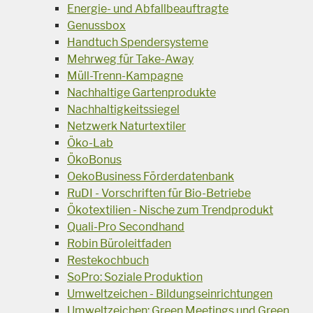
Energie- und Abfallbeauftragte
Genussbox
Handtuch Spendersysteme
Mehrweg für Take-Away
Müll-Trenn-Kampagne
Nachhaltige Gartenprodukte
Nachhaltigkeitssiegel
Netzwerk Naturtextiler
Öko-Lab
ÖkoBonus
OekoBusiness Förderdatenbank
RuDI - Vorschriften für Bio-Betriebe
Ökotextilien - Nische zum Trendprodukt
Quali-Pro Secondhand
Robin Büroleitfaden
Restekochbuch
SoPro: Soziale Produktion
Umweltzeichen - Bildungseinrichtungen
Umweltzeichen: Green Meetings und Green