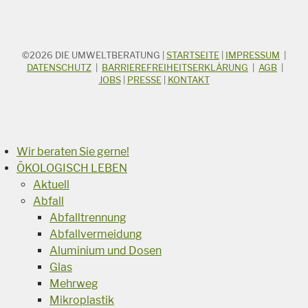
©2026
DIE UMWELTBERATUNG
|
STARTSEITE
|
IMPRESSUM
|
STICHWORTSUCHE
Suchbegriff
DATENSCHUTZ
|
BARRIEREFREIHEITSERKLÄRUNG
|
AGB
|
JOBS
|
PRESSE
|
KONTAKT
Suchen
Wir beraten Sie gerne!
ÖKOLOGISCH LEBEN
Aktuell
Abfall
Abfalltrennung
Abfallvermeidung
Aluminium und Dosen
Glas
Mehrweg
Mikroplastik