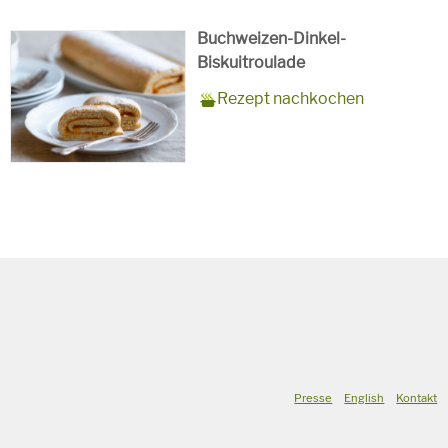
Buchweizen-Dinkel-
Biskuitroulade
Zubereitungszeit
15 Minuten + 10 Minuten
Rezept
10 Personen
Saison
Sommer
Rezept nachkochen
Backzeit
für
Schlagworte
Süßspeise,
vegetarisch
Presse
English
Kontakt