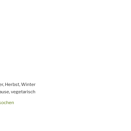
it
r, Herbst, Winter
ause,
vegetarisch
kochen