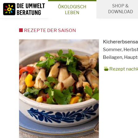
Inhalt
SHOP &
ÖKOLOGISCH
Suche
DOWNLOAD
LEBEN
REZEPTE DER SAISON
Kichererbsensal
Zubereitungsze
20 Minuten ev. 
Rezept
4
Saison
Sommer, Herbs
für
Schlagworte
Beilagen, Haupt
Rezept nach