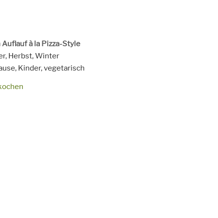
Auflauf à la Pizza-Style
it
Auflaufform
r, Herbst, Winter
ause, Kinder,
vegetarisch
kochen