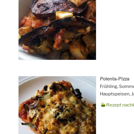
Polenta-Pizza
Zubereitungsze
60 Minuten
Rezept
4 Personen
Saison
Frühling, Somme
für
Schlagworte
Hauptspeisen, J
Rezept nach