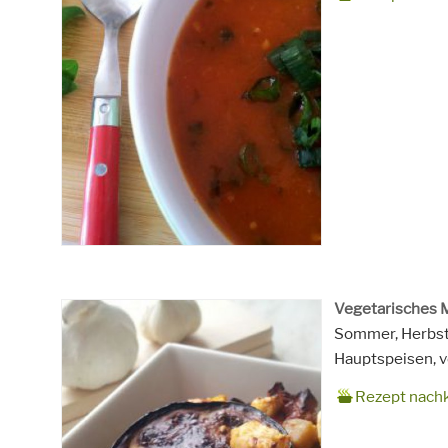
Vegetarisches
Zubereitungsze
90 Minuten
Rezept
4
Saison
Sommer, Herbs
für
Schlagworte
Hauptspeisen,
v
Rezept nach