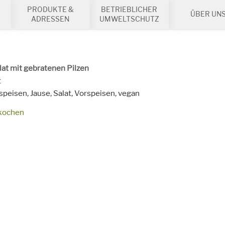
PRODUKTE &
BETRIEBLICHER
ÜBER UN
ADRESSEN
UMWELTSCHUTZ
at mit gebratenen Pilzen
it
plus Kochzeit für die Kichererbsen
t
speisen, Jause, Salat, Vorspeisen,
vegan
kochen