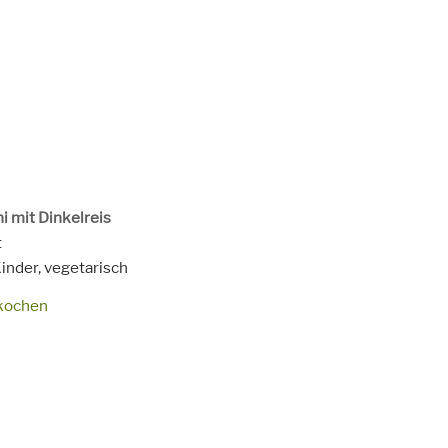
i mit Dinkelreis
it
 Zubereitungs- plus 1 h Einweichzeit
t
inder,
vegetarisch
kochen