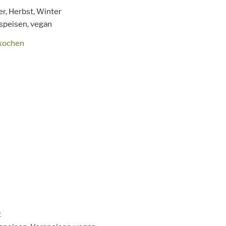
it
r, Herbst, Winter
speisen,
vegan
kochen
it
t