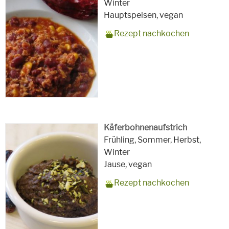
Einweichzeit/ 1 1/2 h Kochzeit
für
Winter
Schlagworte
Hauptspeisen,
vegan
Rezept nachkochen
Käferbohnenaufstrich
Zubereitungszeit
15 Minuten Kochzeit 60 Min.
Rezept
10 Portionen
Saison
Frühling, Sommer, Herbst,
für
Winter
Schlagworte
Jause,
vegan
Rezept nachkochen