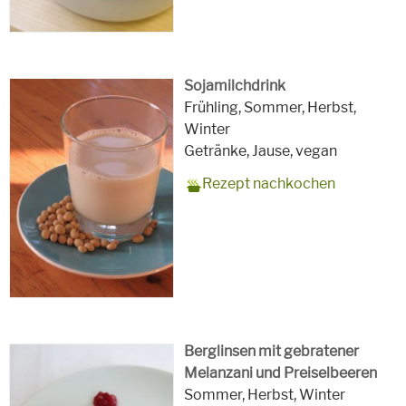
Sojamilchdrink
Zubereitungszeit
40 Minuten
Rezept
0
Saison
Frühling, Sommer, Herbst,
für
Winter
Schlagworte
Getränke, Jause,
vegan
Rezept nachkochen
Berglinsen mit gebratener
Melanzani und Preiselbeeren
Zubereitungszeit
35 Minuten
Rezept
4
Saison
Sommer, Herbst, Winter