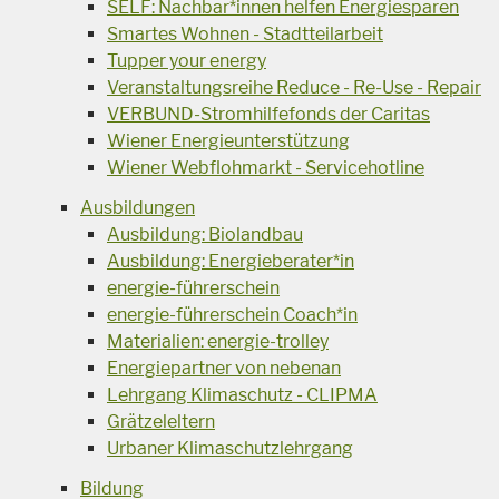
SELF: Nachbar*innen helfen Energiesparen
Smartes Wohnen - Stadtteilarbeit
Tupper your energy
Veranstaltungsreihe Reduce - Re-Use - Repair
VERBUND-Stromhilfefonds der Caritas
Wiener Energieunterstützung
Wiener Webflohmarkt - Servicehotline
Ausbildungen
Ausbildung: Biolandbau
Ausbildung: Energieberater*in
energie-führerschein
energie-führerschein Coach*in
Materialien: energie-trolley
Energiepartner von nebenan
Lehrgang Klimaschutz - CLIPMA
Grätzeleltern
Urbaner Klimaschutzlehrgang
Bildung