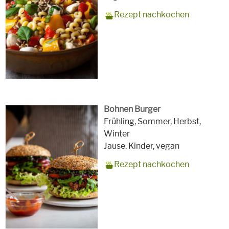
Rezept nachkochen
Bohnen Burger
Zubereitungszeit
90 Minuten plus Einweich- &
Rezept
3 große bis 5 kleinere Burger
Saison
Frühling, Sommer, Herbst,
Kochzeit für die Bohnen
für
Winter
Schlagworte
Jause, Kinder,
vegan
Rezept nachkochen