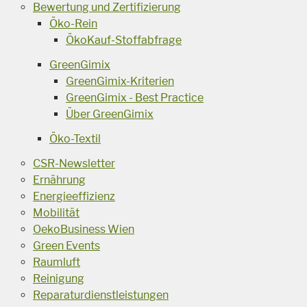
Bewertung und Zertifizierung
Öko-Rein
ÖkoKauf-Stoffabfrage
GreenGimix
GreenGimix-Kriterien
GreenGimix - Best Practice
Über GreenGimix
Öko-Textil
CSR-Newsletter
Ernährung
Energieeffizienz
Mobilität
OekoBusiness Wien
Green Events
Raumluft
Reinigung
Reparaturdienstleistungen