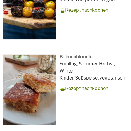
Rezept nachkochen
Bohnenblondie
Zubereitungszeit
15 Minuten 30 Min. Backzeit
Rezept
1 Blech
Saison
Frühling, Sommer, Herbst,
für
Winter
Schlagworte
Kinder, Süßspeise,
vegetarisch
Rezept nachkochen