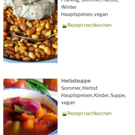
für
Winter
Schlagworte
Hauptspeisen,
vegan
Rezept nachkochen
Herbstsuppe
Zubereitungszeit
120 Minuten am Vortag Bohnen
Rezept
4
Saison
Sommer, Herbst
einweichen, 1 h kochen
für
Schlagworte
Hauptspeisen, Kinder, Suppe,
vegan
Rezept nachkochen