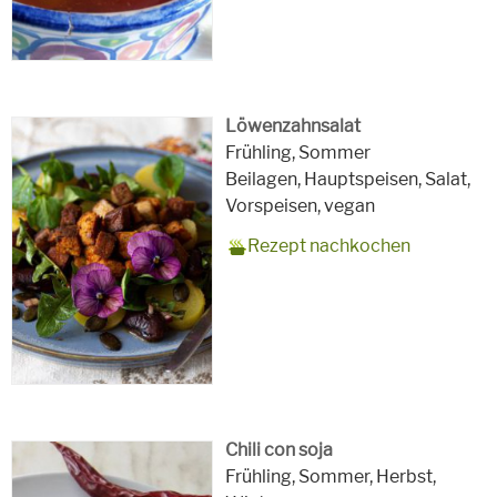
Löwenzahnsalat
Zubereitungszeit
20 Minuten
Rezept
4 Personen
Saison
Frühling, Sommer
für
Schlagworte
Beilagen, Hauptspeisen, Salat,
Vorspeisen,
vegan
Rezept nachkochen
Chili con soja
Zubereitungszeit
90 Minuten 1 Nacht
Rezept
4 Personen
Saison
Frühling, Sommer, Herbst,