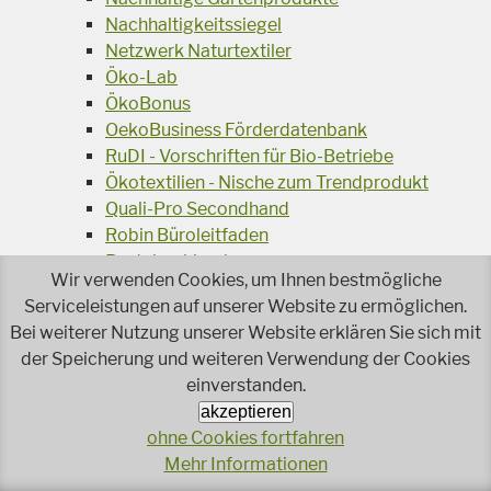
Nachhaltigkeitssiegel
Netzwerk Naturtextiler
Öko-Lab
ÖkoBonus
OekoBusiness Förderdatenbank
RuDI - Vorschriften für Bio-Betriebe
Ökotextilien - Nische zum Trendprodukt
Quali-Pro Secondhand
Robin Büroleitfaden
Restekochbuch
Wir verwenden Cookies, um Ihnen bestmögliche
SoPro: Soziale Produktion
Serviceleistungen auf unserer Website zu ermöglichen.
Umweltzeichen - Bildungseinrichtungen
Bei weiterer Nutzung unserer Website erklären Sie sich mit
Umweltzeichen: Green Meetings und Green
der Speicherung und weiteren Verwendung der Cookies
Events
einverstanden.
Umweltzeichen - Schulen
akzeptieren
Umweltzeichen - Kindergärten
ohne Cookies fortfahren
Umweltzeichen - Tourismusbetriebe
Mehr Informationen
Umweltzeichen - Wasch- und Reingungsmittel