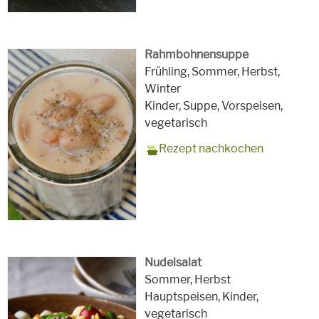
Rahmbohnensuppe
Zubereitungszeit
75 Minuten exkl. Einweichzeit
Rezept
4
Saison
Frühling, Sommer, Herbst,
der Bohnen
für
Winter
Schlagworte
Kinder, Suppe, Vorspeisen,
vegetarisch
Rezept nachkochen
Nudelsalat
Zubereitungszeit
20 Minuten
Rezept
4 Personen
Saison
Sommer, Herbst
für
Schlagworte
Hauptspeisen, Kinder,
vegetarisch