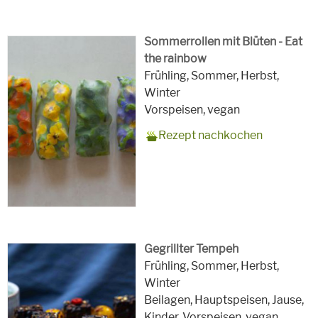
Sommerrollen mit Blüten - Eat
the rainbow
Zubereitungszeit
30 Minuten
Rezept
4 (8 Rollen)
Saison
Frühling, Sommer, Herbst,
für
Winter
Schlagworte
Vorspeisen,
vegan
Rezept nachkochen
Gegrillter Tempeh
Zubereitungszeit
15 Minuten plus 15 Minuten zum
Rezept
4
Saison
Frühling, Sommer, Herbst,
Einwirken der Marinade
für
Winter
Schlagworte
Beilagen, Hauptspeisen, Jause,
Kinder, Vorspeisen,
vegan