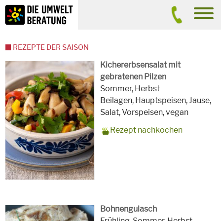
Inhalt
Suche
men
REZEPTE DER SAISON
Kichererbsensalat mit
gebratenen Pilzen
Zubereitungszeit
20 Minuten ev. plus Kochzeit für
Rezept
4
Saison
Sommer, Herbst
die Kichererbsen
für
Schlagworte
Beilagen, Hauptspeisen, Jause,
Salat, Vorspeisen,
vegan
Rezept nachkochen
Bohnengulasch
Zubereitungszeit
60 Minuten plus Einweichzeit
Rezept
4 Personen
Saison
Frühling, Sommer, Herbst,