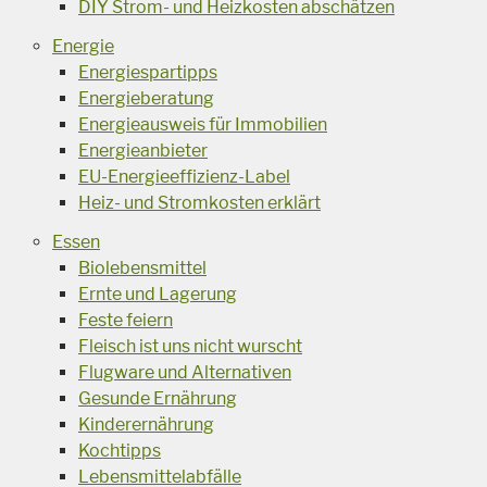
DIY Strom- und Heizkosten abschätzen
Energie
Energiespartipps
Energieberatung
Energieausweis für Immobilien
Energieanbieter
EU-Energieeffizienz-Label
Heiz- und Stromkosten erklärt
Essen
Biolebensmittel
Ernte und Lagerung
Feste feiern
Fleisch ist uns nicht wurscht
Flugware und Alternativen
Gesunde Ernährung
Kinderernährung
Kochtipps
Lebensmittelabfälle