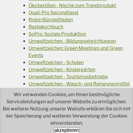
Ökotextilien - Nische zum Trendprodukt
Quali-Pro Secondhand
Robin Büroleitfaden
Restekochbuch
SoPro: Soziale Produktion
Umweltzeichen - Bildungseinrichtungen
Umweltzeichen: Green Meetings und Green
Events
Umweltzeichen - Schulen
Umweltzeichen - Kindergärten
Umweltzeichen - Tourismusbetriebe
Umweltzeichen - Wasch- und Reingungsmittel
Veranstaltungsreihe Ressourcen-Effizienz
Wir verwenden Cookies, um Ihnen bestmögliche
Wiederverwendung von Elektroaltgeräten
Serviceleistungen auf unserer Website zu ermöglichen.
Wasser - das Businessgetränk
Bei weiterer Nutzung unserer Website erklären Sie sich mit
Wohnprojekt Parcours
der Speicherung und weiteren Verwendung der Cookies
Jetzt faire und ökologische Mode kaufen!
einverstanden.
Ökologisch Reinigen
akzeptieren