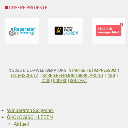
UNSERE PROJEKTE
©2026
DIE UMWELTBERATUNG
|
STARTSEITE
|
IMPRESSUM
|
STICHWORTSUCHE
Suchbegriff
DATENSCHUTZ
|
BARRIEREFREIHEITSERKLÄRUNG
|
AGB
|
JOBS
|
PRESSE
|
KONTAKT
Suchen
Wir beraten Sie gerne!
ÖKOLOGISCH LEBEN
Aktuell