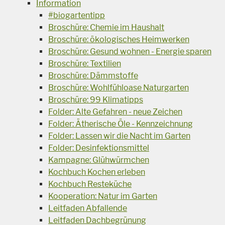
Information
#biogartentipp
Broschüre: Chemie im Haushalt
Broschüre: ökologisches Heimwerken
Broschüre: Gesund wohnen - Energie sparen
Broschüre: Textilien
Broschüre: Dämmstoffe
Broschüre: Wohlfühloase Naturgarten
Broschüre: 99 Klimatipps
Folder: Alte Gefahren - neue Zeichen
Folder: Ätherische Öle - Kennzeichnung
Folder: Lassen wir die Nacht im Garten
Folder: Desinfektionsmittel
Kampagne: Glühwürmchen
Kochbuch Kochen erleben
Kochbuch Resteküche
Kooperation: Natur im Garten
Leitfaden Abfallende
Leitfaden Dachbegrünung