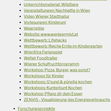
Unterrichtsmaterial: Wildtiere
Veranstaltungen: Nachhaltig in Wien
Video Wiener Stadtnatur
Vorlesungen: Kinderuni
Wear(a)ble
Website: www.wenigermist.at
Wettbewerb: Lifehacks
Wettbewerb: Reiche Ernte im Kindergarten
WienXtra Ferienspiel
Wefair Foodtrailer
Wiener Schulfruchtprogramm
Workshop: Pizza, Burger, was sonst?
Workshops für Kinder
Workshops: G'sund & günstig kochen
Workshops: Kunterbunt Kochen
Workshop: Pflanz dir dein Essen
ZENVIS - Visualisierung des Energieverbrauchs
Forschungsprojekte