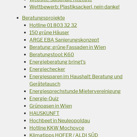
Wettbewerb: Plastiksackerl, nein danke!
Beratungsprojekte
Hotline 01 803 32 32
150 grüne Häuser
ARGE EBA Sanierungskonzept
Beratung: grüne Fassaden in Wien
Beratungstool: K60
Energieberatung bringt's
Energiechecker
Energiesparen im Haushalt: Beratung und
Gerätetausch
Energiesprechstunde Mietervereinigung
Energie-Quiz
Grünoasen in Wien
HAUSKUNFT
Hochbeet in Neuleopoldau
Hotline KKW Mochovce
Klimatipps HOFER / ALDI SÜD