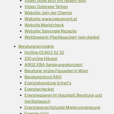
Video: Altes Brot mit neuem Sinn
Video: Ostereier färben
Website: Jahr der Chemie
Website: www.oekoevent.at
Website Marktcheck
Website: Saisonale Rezepte
Wettbewerb: Plastiksackerl, nein danke!
Beratungsprojekte
Hotline 01 803 32 32
150 grüne Häuser
ARGE EBA Sanierungskonzept
Beratung: grüne Fassaden in Wien
Beratungstool: K60
Energieberatung bringt's
Energiechecker
Energiesparen im Haushalt: Beratung und
Gerätetausch
Energiesprechstunde Mietervereinigung
Energie-Quiz