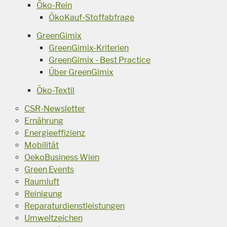
Öko-Rein
ÖkoKauf-Stoffabfrage
GreenGimix
GreenGimix-Kriterien
GreenGimix - Best Practice
Über GreenGimix
Öko-Textil
CSR-Newsletter
Ernährung
Energieeffizienz
Mobilität
OekoBusiness Wien
Green Events
Raumluft
Reinigung
Reparaturdienstleistungen
Umweltzeichen