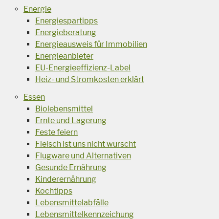
Energie
Energiespartipps
Energieberatung
Energieausweis für Immobilien
Energieanbieter
EU-Energieeffizienz-Label
Heiz- und Stromkosten erklärt
Essen
Biolebensmittel
Ernte und Lagerung
Feste feiern
Fleisch ist uns nicht wurscht
Flugware und Alternativen
Gesunde Ernährung
Kinderernährung
Kochtipps
Lebensmittelabfälle
Lebensmittelkennzeichung