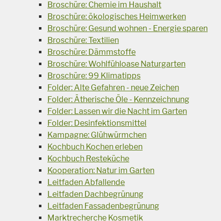
Broschüre: Chemie im Haushalt
Broschüre: ökologisches Heimwerken
Broschüre: Gesund wohnen - Energie sparen
Broschüre: Textilien
Broschüre: Dämmstoffe
Broschüre: Wohlfühloase Naturgarten
Broschüre: 99 Klimatipps
Folder: Alte Gefahren - neue Zeichen
Folder: Ätherische Öle - Kennzeichnung
Folder: Lassen wir die Nacht im Garten
Folder: Desinfektionsmittel
Kampagne: Glühwürmchen
Kochbuch Kochen erleben
Kochbuch Resteküche
Kooperation: Natur im Garten
Leitfaden Abfallende
Leitfaden Dachbegrünung
Leitfaden Fassadenbegrünung
Marktrecherche Kosmetik