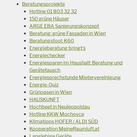
Beratungsprojekte
Hotline 01 803 32 32
150 grüne Häuser
ARGE EBA Sanierungskonzept
Beratung: grüne Fassaden in Wien
Beratungstool: K60
Energieberatung bringt's
Energiechecker
Energiesparen im Haushalt: Beratung und
Gerätetausch
Energiesprechstunde Mietervereinigung
Energie-Quiz
Grünoasen in Wien
HAUSKUNFT
Hochbeet in Neuleopoldau
Hotline KKW Mochovce
Klimatipps HOFER / ALDI SÜD
Kooperation MeineRaumluft.at
Langlebige Geräte