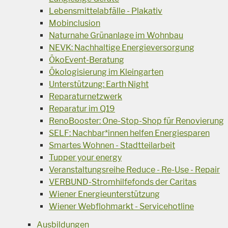
Lebensmittelabfälle - Plakativ
Mobinclusion
Naturnahe Grünanlage im Wohnbau
NEVK: Nachhaltige Energieversorgung
ÖkoEvent-Beratung
Ökologisierung im Kleingarten
Unterstützung: Earth Night
Reparaturnetzwerk
Reparatur im Q19
RenoBooster: One-Stop-Shop für Renovierung
SELF: Nachbar*innen helfen Energiesparen
Smartes Wohnen - Stadtteilarbeit
Tupper your energy
Veranstaltungsreihe Reduce - Re-Use - Repair
VERBUND-Stromhilfefonds der Caritas
Wiener Energieunterstützung
Wiener Webflohmarkt - Servicehotline
Ausbildungen