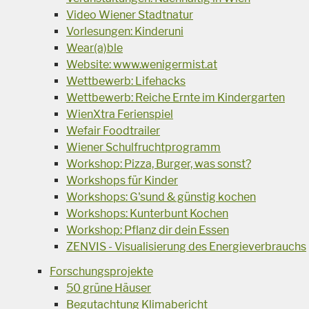
Video Wiener Stadtnatur
Vorlesungen: Kinderuni
Wear(a)ble
Website: www.wenigermist.at
Wettbewerb: Lifehacks
Wettbewerb: Reiche Ernte im Kindergarten
WienXtra Ferienspiel
Wefair Foodtrailer
Wiener Schulfruchtprogramm
Workshop: Pizza, Burger, was sonst?
Workshops für Kinder
Workshops: G'sund & günstig kochen
Workshops: Kunterbunt Kochen
Workshop: Pflanz dir dein Essen
ZENVIS - Visualisierung des Energieverbrauchs
Forschungsprojekte
50 grüne Häuser
Begutachtung Klimabericht