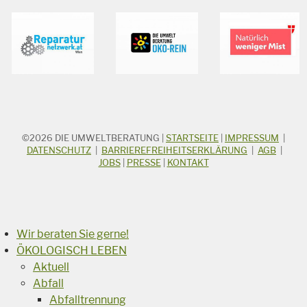
©2026
DIE UMWELTBERATUNG
|
STARTSEITE
|
IMPRESSUM
|
STICHWORTSUCHE
Suchbegriff
DATENSCHUTZ
|
BARRIEREFREIHEITSERKLÄRUNG
|
AGB
|
JOBS
|
PRESSE
|
KONTAKT
Suchen
Wir beraten Sie gerne!
ÖKOLOGISCH LEBEN
Aktuell
Abfall
Abfalltrennung