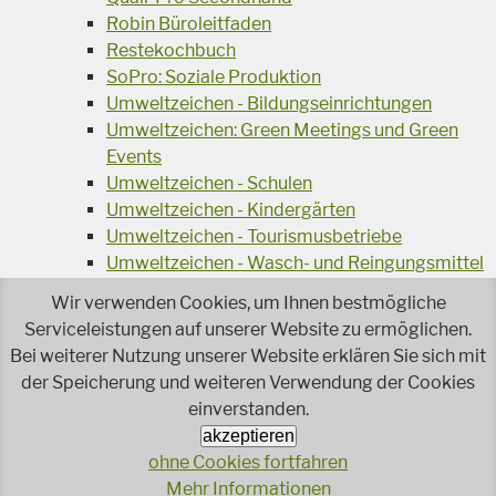
Robin Büroleitfaden
Restekochbuch
SoPro: Soziale Produktion
Umweltzeichen - Bildungseinrichtungen
Umweltzeichen: Green Meetings und Green
Events
Umweltzeichen - Schulen
Umweltzeichen - Kindergärten
Umweltzeichen - Tourismusbetriebe
Umweltzeichen - Wasch- und Reingungsmittel
Veranstaltungsreihe Ressourcen-Effizienz
Wir verwenden Cookies, um Ihnen bestmögliche
Wiederverwendung von Elektroaltgeräten
Serviceleistungen auf unserer Website zu ermöglichen.
Wasser - das Businessgetränk
Bei weiterer Nutzung unserer Website erklären Sie sich mit
Wohnprojekt Parcours
der Speicherung und weiteren Verwendung der Cookies
Jetzt faire und ökologische Mode kaufen!
einverstanden.
Ökologisch Reinigen
akzeptieren
Reparieren leicht gemacht!
ohne Cookies fortfahren
Rezeptsuche
Mehr Informationen