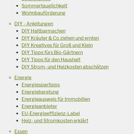
Sommertauglichkeit
Wohnbauförderung
DIY - Anleitungen
DIY Haltbarmachen
DIY Kräuter & Co ziehen und ernten
DIY Kreatives für Groß und Klein
DIY Tipps fürs Bio-Gärtnern
DIY Tipps für den Haushalt
DIY Strom- und Heizkosten abschätzen
Energie
Energiespartipps
Energieberatung
Energieausweis für Immobilien
Energieanbieter
EU-Energieeffizienz-Label
Heiz- und Stromkosten erklärt
Essen