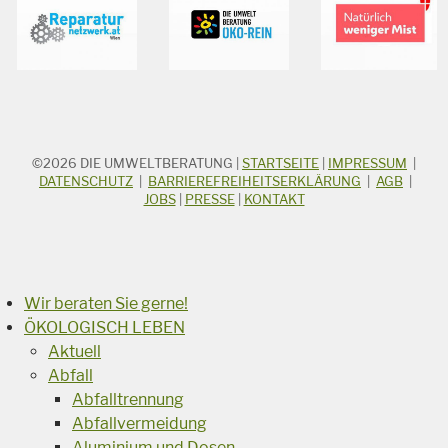
©2026
DIE UMWELTBERATUNG
|
STARTSEITE
|
IMPRESSUM
|
STICHWORTSUCHE
Suchbegriff
DATENSCHUTZ
|
BARRIEREFREIHEITSERKLÄRUNG
|
AGB
|
JOBS
|
PRESSE
|
KONTAKT
Suchen
Wir beraten Sie gerne!
ÖKOLOGISCH LEBEN
Aktuell
Abfall
Abfalltrennung
Abfallvermeidung
Aluminium und Dosen