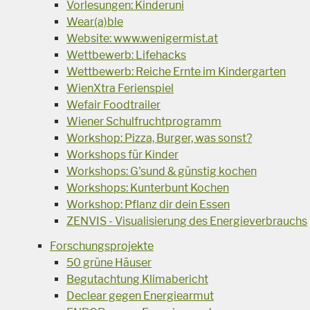
Vorlesungen: Kinderuni
Wear(a)ble
Website: www.wenigermist.at
Wettbewerb: Lifehacks
Wettbewerb: Reiche Ernte im Kindergarten
WienXtra Ferienspiel
Wefair Foodtrailer
Wiener Schulfruchtprogramm
Workshop: Pizza, Burger, was sonst?
Workshops für Kinder
Workshops: G'sund & günstig kochen
Workshops: Kunterbunt Kochen
Workshop: Pflanz dir dein Essen
ZENVIS - Visualisierung des Energieverbrauchs
Forschungsprojekte
50 grüne Häuser
Begutachtung Klimabericht
Declear gegen Energiearmut