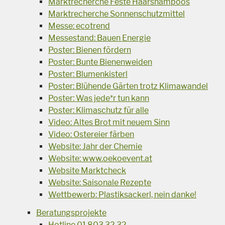
Marktrecherche Feste Haarshampoos
Marktrecherche Sonnenschutzmittel
Messe: ecotrend
Messestand: Bauen Energie
Poster: Bienen fördern
Poster: Bunte Bienenweiden
Poster: Blumenkisterl
Poster: Blühende Gärten trotz Klimawandel
Poster: Was jede*r tun kann
Poster: Klimaschutz für alle
Video: Altes Brot mit neuem Sinn
Video: Ostereier färben
Website: Jahr der Chemie
Website: www.oekoevent.at
Website Marktcheck
Website: Saisonale Rezepte
Wettbewerb: Plastiksackerl, nein danke!
Beratungsprojekte
Hotline 01 803 32 32