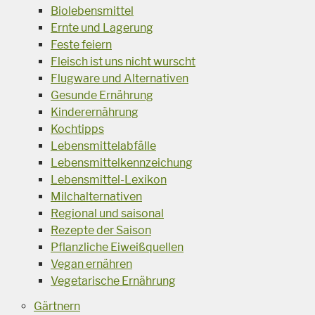
Biolebensmittel
Ernte und Lagerung
Feste feiern
Fleisch ist uns nicht wurscht
Flugware und Alternativen
Gesunde Ernährung
Kinderernährung
Kochtipps
Lebensmittelabfälle
Lebensmittelkennzeichung
Lebensmittel-Lexikon
Milchalternativen
Regional und saisonal
Rezepte der Saison
Pflanzliche Eiweißquellen
Vegan ernähren
Vegetarische Ernährung
Gärtnern