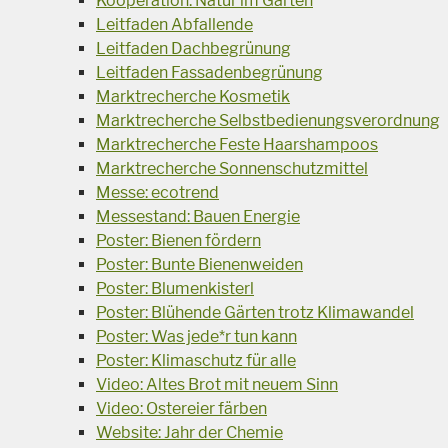
Kooperation: Natur im Garten
Leitfaden Abfallende
Leitfaden Dachbegrünung
Leitfaden Fassadenbegrünung
Marktrecherche Kosmetik
Marktrecherche Selbstbedienungsverordnung
Marktrecherche Feste Haarshampoos
Marktrecherche Sonnenschutzmittel
Messe: ecotrend
Messestand: Bauen Energie
Poster: Bienen fördern
Poster: Bunte Bienenweiden
Poster: Blumenkisterl
Poster: Blühende Gärten trotz Klimawandel
Poster: Was jede*r tun kann
Poster: Klimaschutz für alle
Video: Altes Brot mit neuem Sinn
Video: Ostereier färben
Website: Jahr der Chemie