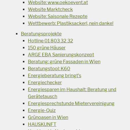
Website: www.oekoevent.at
Website Marktcheck
Website: Saisonale Rezepte
Wettbewerb: Plastiksackerl, nein danke!
Beratungsprojekte
Hotline 01 803 32 32
150 grüne Häuser
ARGE EBA Sanierungskonzept
Beratung: grüne Fassaden in Wien
Beratungstool: K60
Energieberatung bringt's
Energiechecker
Energiesparen im Haushalt: Beratung und
Gerätetausch
Energiesprechstunde Mietervereinigung
Energie-Quiz
Grünoasen in Wien
HAUSKUNFT