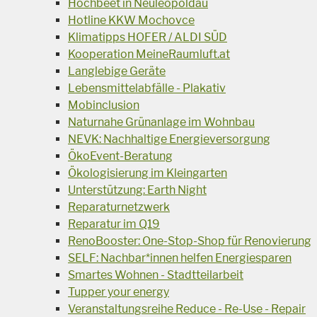
Hochbeet in Neuleopoldau
Hotline KKW Mochovce
Klimatipps HOFER / ALDI SÜD
Kooperation MeineRaumluft.at
Langlebige Geräte
Lebensmittelabfälle - Plakativ
Mobinclusion
Naturnahe Grünanlage im Wohnbau
NEVK: Nachhaltige Energieversorgung
ÖkoEvent-Beratung
Ökologisierung im Kleingarten
Unterstützung: Earth Night
Reparaturnetzwerk
Reparatur im Q19
RenoBooster: One-Stop-Shop für Renovierung
SELF: Nachbar*innen helfen Energiesparen
Smartes Wohnen - Stadtteilarbeit
Tupper your energy
Veranstaltungsreihe Reduce - Re-Use - Repair