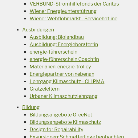
VERBUND-Stromhilfefonds der Caritas
Wiener Energieunterstützung
Wiener Webflohmarkt - Servicehotline
Ausbildungen
Ausbildung: Biolandbau
Ausbildung: Energieberater*in
energie-führerschein
energie-führerschein Coach*in
Materialien: energie-trolley
Energiepartner von nebenan
Lehrgang Klimaschutz - CLIPMA
Grätzeleltern
Urbaner Klimaschutzlehrgang
Bildung
Bildungsangebote GreeNet
Bildungsangebote Klimaschutz
Design for Repairability
Exkursionen: Schmetterlinge beobachten