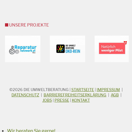
UNSERE PROJEKTE
©2026
DIE UMWELTBERATUNG
|
STARTSEITE
|
IMPRESSUM
|
STICHWORTSUCHE
Suchbegriff
DATENSCHUTZ
|
BARRIEREFREIHEITSERKLÄRUNG
|
AGB
|
JOBS
|
PRESSE
|
KONTAKT
Suchen
Wir beraten Sie gerne!