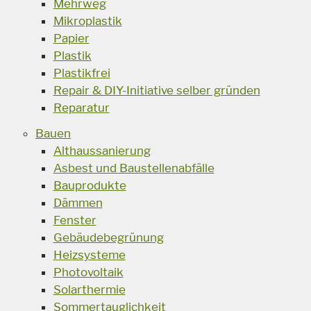
Mehrweg
Mikroplastik
Papier
Plastik
Plastikfrei
Repair & DIY-Initiative selber gründen
Reparatur
Bauen
Althaussanierung
Asbest und Baustellenabfälle
Bauprodukte
Dämmen
Fenster
Gebäudebegrünung
Heizsysteme
Photovoltaik
Solarthermie
Sommertauglichkeit