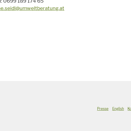
l: 0699 189 174 65
ne.seidl@umweltberatung.at
Presse
English
K