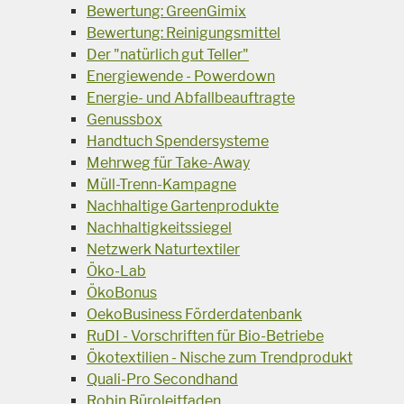
Bewertung: GreenGimix
Bewertung: Reinigungsmittel
Der "natürlich gut Teller"
Energiewende - Powerdown
Energie- und Abfallbeauftragte
Genussbox
Handtuch Spendersysteme
Mehrweg für Take-Away
Müll-Trenn-Kampagne
Nachhaltige Gartenprodukte
Nachhaltigkeitssiegel
Netzwerk Naturtextiler
Öko-Lab
ÖkoBonus
OekoBusiness Förderdatenbank
RuDI - Vorschriften für Bio-Betriebe
Ökotextilien - Nische zum Trendprodukt
Quali-Pro Secondhand
Robin Büroleitfaden