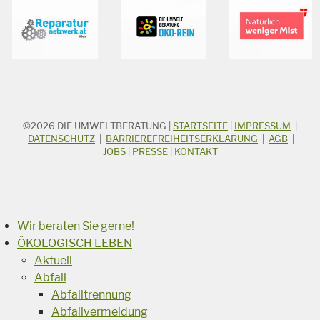
©2026
DIE UMWELTBERATUNG
|
STARTSEITE
|
IMPRESSUM
|
STICHWORTSUCHE
Suchbegriff
DATENSCHUTZ
|
BARRIEREFREIHEITSERKLÄRUNG
|
AGB
|
JOBS
|
PRESSE
|
KONTAKT
Suchen
Wir beraten Sie gerne!
ÖKOLOGISCH LEBEN
Aktuell
Abfall
Abfalltrennung
Abfallvermeidung