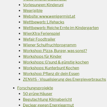
Vorlesungen: Kinderuni
Wear(a)ble
Website: www.wenigermist.at
Wettbewerb: Lifehacks
Wettbewerb: Reiche Ernte im Kindergarten
WienXtra Ferienspiel
Wefair Foodtrailer
Wiener Schulfruchtprogramm
Workshop: Pizza, Burger, was sonst?
Workshops für Kinder
Workshops: G'sund & günstig kochen
Workshops: Kunterbunt Kochen
Workshop: Pflanz dir dein Essen
ZENVIS - Visualisierung des Energieverbrauchs
Forschungsprojekte
50 grüne Häuser
Begutachtung Klimabericht
Declear gegen Energiearmut