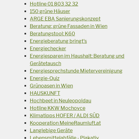
Hotline 01 803 32 32
150 grüne Häuser
ARGE EBA Sanierungskonzept
Beratung: grüne Fassaden in Wien
Beratungstool: K60
Energieberatung bringt's
Energiechecker
Energiesparen im Haushalt: Beratung und
Gerätetausch
Energiesprechstunde Mietervereinigung
Energie-Quiz
Grünoasen in Wien
HAUSKUNFT
Hochbeet in Neuleopoldau
Hotline KKW Mochovce
Klimatipps HOFER / ALDI SÜD
Kooperation MeineRaumluft.at
Langlebige Geräte
Lebensmittelabfälle - Plakativ