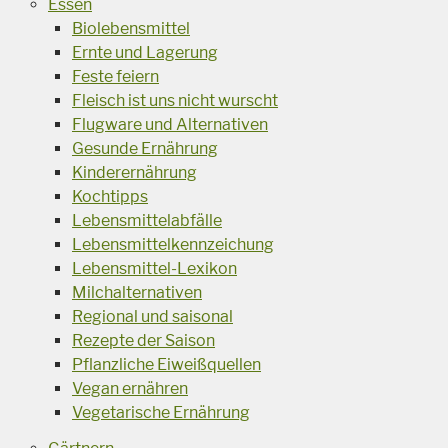
Essen
Biolebensmittel
Ernte und Lagerung
Feste feiern
Fleisch ist uns nicht wurscht
Flugware und Alternativen
Gesunde Ernährung
Kinderernährung
Kochtipps
Lebensmittelabfälle
Lebensmittelkennzeichung
Lebensmittel-Lexikon
Milchalternativen
Regional und saisonal
Rezepte der Saison
Pflanzliche Eiweißquellen
Vegan ernähren
Vegetarische Ernährung