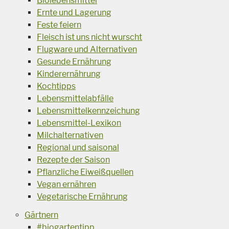
Biolebensmittel
Ernte und Lagerung
Feste feiern
Fleisch ist uns nicht wurscht
Flugware und Alternativen
Gesunde Ernährung
Kinderernährung
Kochtipps
Lebensmittelabfälle
Lebensmittelkennzeichung
Lebensmittel-Lexikon
Milchalternativen
Regional und saisonal
Rezepte der Saison
Pflanzliche Eiweißquellen
Vegan ernähren
Vegetarische Ernährung
Gärtnern
#biogartentipp