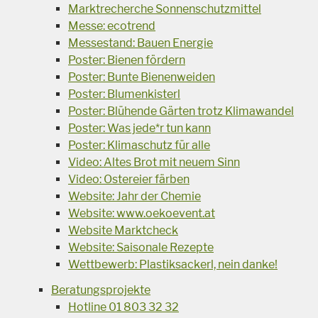
Marktrecherche Sonnenschutzmittel
Messe: ecotrend
Messestand: Bauen Energie
Poster: Bienen fördern
Poster: Bunte Bienenweiden
Poster: Blumenkisterl
Poster: Blühende Gärten trotz Klimawandel
Poster: Was jede*r tun kann
Poster: Klimaschutz für alle
Video: Altes Brot mit neuem Sinn
Video: Ostereier färben
Website: Jahr der Chemie
Website: www.oekoevent.at
Website Marktcheck
Website: Saisonale Rezepte
Wettbewerb: Plastiksackerl, nein danke!
Beratungsprojekte
Hotline 01 803 32 32