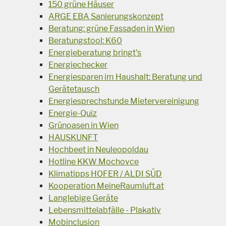
150 grüne Häuser
ARGE EBA Sanierungskonzept
Beratung: grüne Fassaden in Wien
Beratungstool: K60
Energieberatung bringt's
Energiechecker
Energiesparen im Haushalt: Beratung und
Gerätetausch
Energiesprechstunde Mietervereinigung
Energie-Quiz
Grünoasen in Wien
HAUSKUNFT
Hochbeet in Neuleopoldau
Hotline KKW Mochovce
Klimatipps HOFER / ALDI SÜD
Kooperation MeineRaumluft.at
Langlebige Geräte
Lebensmittelabfälle - Plakativ
Mobinclusion