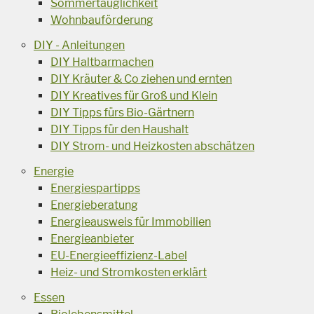
Sommertauglichkeit
Wohnbauförderung
DIY - Anleitungen
DIY Haltbarmachen
DIY Kräuter & Co ziehen und ernten
DIY Kreatives für Groß und Klein
DIY Tipps fürs Bio-Gärtnern
DIY Tipps für den Haushalt
DIY Strom- und Heizkosten abschätzen
Energie
Energiespartipps
Energieberatung
Energieausweis für Immobilien
Energieanbieter
EU-Energieeffizienz-Label
Heiz- und Stromkosten erklärt
Essen