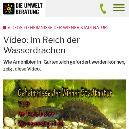
Inhalt
Suche
men
VIDEOS: GEHEIMNISSE DER WIENER STADTNATUR
Video: Im Reich der
Wasserdrachen
Wie Amphibien im Gartenteich gefördert werden können,
zeigt diese Video.