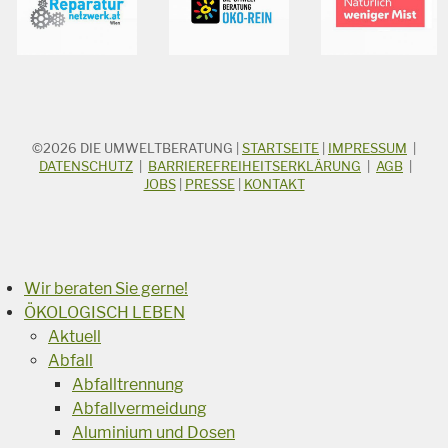
©2026
DIE UMWELTBERATUNG
|
STARTSEITE
|
IMPRESSUM
|
STICHWORTSUCHE
Suchbegriff
DATENSCHUTZ
|
BARRIEREFREIHEITSERKLÄRUNG
|
AGB
|
JOBS
|
PRESSE
|
KONTAKT
Suchen
Wir beraten Sie gerne!
ÖKOLOGISCH LEBEN
Aktuell
Abfall
Abfalltrennung
Abfallvermeidung
Aluminium und Dosen