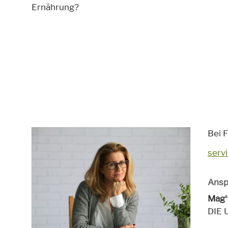
Ernährung?
Bei F
serv
Ansp
Mag
a
DIE