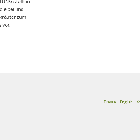
G stellt in
die bei uns
dkräuter zum
 vor.
Presse
English
K