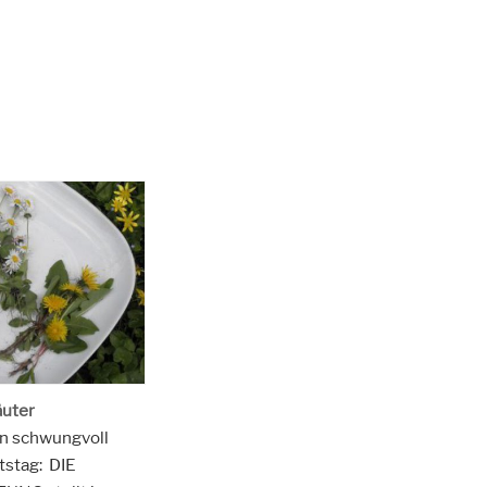
äuter
rn schwungvoll
tstag: DIE