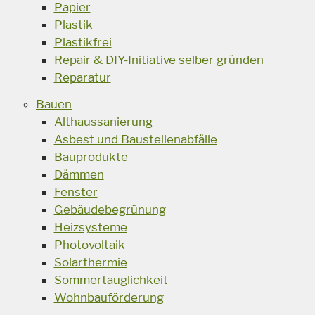
Papier
Plastik
Plastikfrei
Repair & DIY-Initiative selber gründen
Reparatur
Bauen
Althaussanierung
Asbest und Baustellenabfälle
Bauprodukte
Dämmen
Fenster
Gebäudebegrünung
Heizsysteme
Photovoltaik
Solarthermie
Sommertauglichkeit
Wohnbauförderung