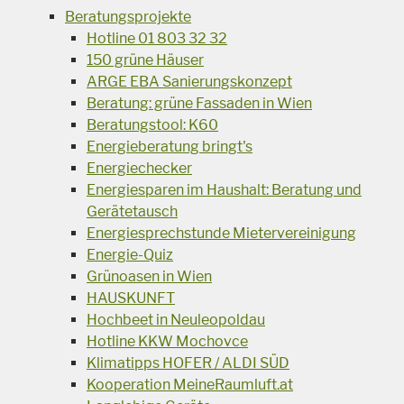
Beratungsprojekte
Hotline 01 803 32 32
150 grüne Häuser
ARGE EBA Sanierungskonzept
Beratung: grüne Fassaden in Wien
Beratungstool: K60
Energieberatung bringt's
Energiechecker
Energiesparen im Haushalt: Beratung und
Gerätetausch
Energiesprechstunde Mietervereinigung
Energie-Quiz
Grünoasen in Wien
HAUSKUNFT
Hochbeet in Neuleopoldau
Hotline KKW Mochovce
Klimatipps HOFER / ALDI SÜD
Kooperation MeineRaumluft.at