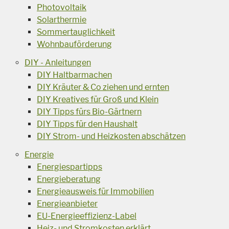
Photovoltaik
Solarthermie
Sommertauglichkeit
Wohnbauförderung
DIY - Anleitungen
DIY Haltbarmachen
DIY Kräuter & Co ziehen und ernten
DIY Kreatives für Groß und Klein
DIY Tipps fürs Bio-Gärtnern
DIY Tipps für den Haushalt
DIY Strom- und Heizkosten abschätzen
Energie
Energiespartipps
Energieberatung
Energieausweis für Immobilien
Energieanbieter
EU-Energieeffizienz-Label
Heiz- und Stromkosten erklärt