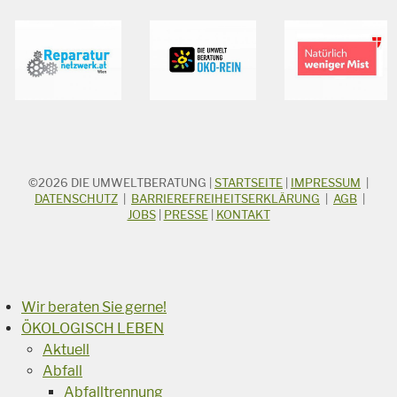
©2026
DIE UMWELTBERATUNG
|
STARTSEITE
|
IMPRESSUM
|
STICHWORTSUCHE
Suchbegriff
DATENSCHUTZ
|
BARRIEREFREIHEITSERKLÄRUNG
|
AGB
|
JOBS
|
PRESSE
|
KONTAKT
Suchen
Wir beraten Sie gerne!
ÖKOLOGISCH LEBEN
Aktuell
Abfall
Abfalltrennung