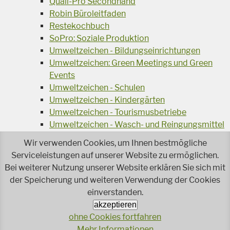
Quali-Pro Secondhand
Robin Büroleitfaden
Restekochbuch
SoPro: Soziale Produktion
Umweltzeichen - Bildungseinrichtungen
Umweltzeichen: Green Meetings und Green
Events
Umweltzeichen - Schulen
Umweltzeichen - Kindergärten
Umweltzeichen - Tourismusbetriebe
Umweltzeichen - Wasch- und Reingungsmittel
Veranstaltungsreihe Ressourcen-Effizienz
Wir verwenden Cookies, um Ihnen bestmögliche
Wiederverwendung von Elektroaltgeräten
Serviceleistungen auf unserer Website zu ermöglichen.
Wasser - das Businessgetränk
Bei weiterer Nutzung unserer Website erklären Sie sich mit
Wohnprojekt Parcours
der Speicherung und weiteren Verwendung der Cookies
einverstanden.
Jetzt faire und ökologische Mode kaufen!
Ökologisch Reinigen
akzeptieren
ohne Cookies fortfahren
Reparieren leicht gemacht!
Mehr Informationen
Rezeptsuche