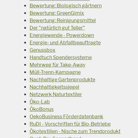
Bewertung: Biologisch gärtnern
Bewertung: GreenGimix
Bewertung: Reinigungsmittel
Der "natürlich gut Teller"
Energiewende - Powerdown
Energie- und Abfallbeauftragte
Genussbox
Handtuch Spendersysteme
Mehrweg für Take-Away
Müll-Trenn-Kampagne
Nachhaltige Gartenprodukte
Nachhaltigkeitssiegel
Netzwerk Naturtextiler
Öko-Lab
ÖkoBonus
OekoBusiness Förderdatenbank
RuDI - Vorschriften für Bio-Betriebe
Ökotextilien - Nische zum Trendprodukt