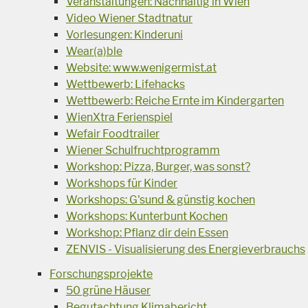
Veranstaltungen: Nachhaltig in Wien
Video Wiener Stadtnatur
Vorlesungen: Kinderuni
Wear(a)ble
Website: www.wenigermist.at
Wettbewerb: Lifehacks
Wettbewerb: Reiche Ernte im Kindergarten
WienXtra Ferienspiel
Wefair Foodtrailer
Wiener Schulfruchtprogramm
Workshop: Pizza, Burger, was sonst?
Workshops für Kinder
Workshops: G'sund & günstig kochen
Workshops: Kunterbunt Kochen
Workshop: Pflanz dir dein Essen
ZENVIS - Visualisierung des Energieverbrauchs
Forschungsprojekte
50 grüne Häuser
Begutachtung Klimabericht