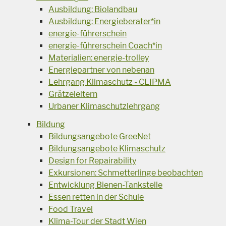
Ausbildung: Biolandbau
Ausbildung: Energieberater*in
energie-führerschein
energie-führerschein Coach*in
Materialien: energie-trolley
Energiepartner von nebenan
Lehrgang Klimaschutz - CLIPMA
Grätzeleltern
Urbaner Klimaschutzlehrgang
Bildung
Bildungsangebote GreeNet
Bildungsangebote Klimaschutz
Design for Repairability
Exkursionen: Schmetterlinge beobachten
Entwicklung Bienen-Tankstelle
Essen retten in der Schule
Food Travel
Klima-Tour der Stadt Wien