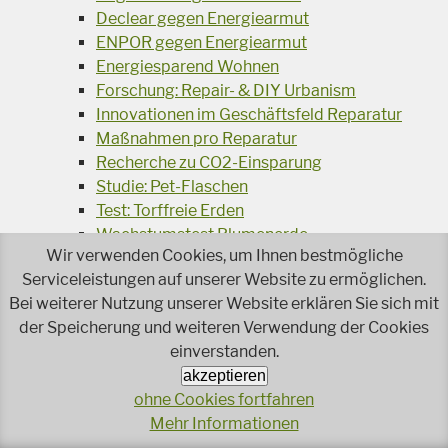
Declear gegen Energiearmut
ENPOR gegen Energiearmut
Energiesparend Wohnen
Forschung: Repair- & DIY Urbanism
Innovationen im Geschäftsfeld Reparatur
Maßnahmen pro Reparatur
Recherche zu CO2-Einsparung
Studie: Pet-Flaschen
Test: Torffreie Erden
Wachstumstest Blumenerde
Wir verwenden Cookies, um Ihnen bestmögliche
Umweltschutz im Betrieb
Serviceleistungen auf unserer Website zu ermöglichen.
Ausschreibungskriterien Wasch- und
Bei weiterer Nutzung unserer Website erklären Sie sich mit
Reinigungsmittel
der Speicherung und weiteren Verwendung der Cookies
Abfallvermeidung Caritas
einverstanden.
Basisworkshops Betreuung
akzeptieren
Beratungen zum betrieblichen Umweltschutz
ohne Cookies fortfahren
Besser Essen für das Klima
Mehr Informationen
Bewertung: Betriebsmittel