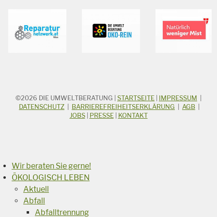
©2026
DIE UMWELTBERATUNG
|
STARTSEITE
|
IMPRESSUM
|
STICHWORTSUCHE
Suchbegriff
DATENSCHUTZ
|
BARRIEREFREIHEITSERKLÄRUNG
|
AGB
|
JOBS
|
PRESSE
|
KONTAKT
Suchen
Wir beraten Sie gerne!
ÖKOLOGISCH LEBEN
Aktuell
Abfall
Abfalltrennung