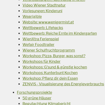
Video Wiener Stadtnatur
Vorlesungen: Kinderuni
Wear(a)ble
Website: www.wenigermist.at
Wettbewerb: Lifehacks
Wettbewerb: Reiche Ernte im Kindergarten
WienXtra Ferienspiel
Wefair Foodtrailer
Wiener Schulfruchtprogramm
Workshop: Pizza, Burger, was sonst?
Workshops für Kinder
Workshops: G'sund & günstig kochen
Workshops: Kunterbunt Kochen
Workshop: Pflanz dir dein Essen
ZENVIS - Visualisierung des Energieverbrauchs
Forschungsprojekte
50 grüne Häuser
Begutachtung Klimabericht