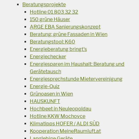
Beratungsprojekte
Hotline 01 803 32 32
150 grüne Häuser
ARGE EBA Sanierungskonzept
Beratung: grüne Fassaden in Wien
Beratungstool: K60
Energieberatung bringt's
Energiechecker
Energiesparen im Haushalt: Beratung und
Gerätetausch
Energiesprechstunde Mietervereinigung
Energie-Quiz
Grünoasen in Wien
HAUSKUNFT
Hochbeet in Neuleopoldau
Hotline KKW Mochovce
Klimatipps HOFER / ALDI SÜD
Kooperation MeineRaumluft.at
Langlebige Geräte