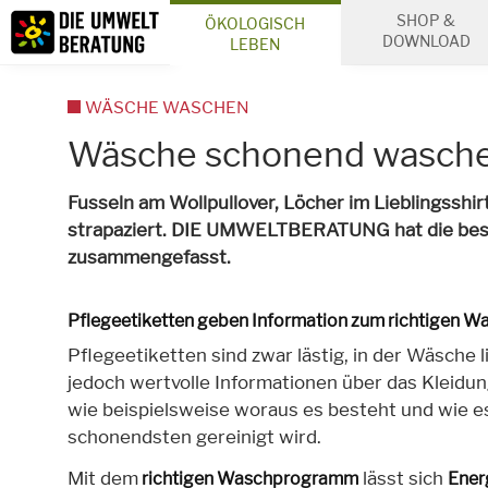
Inhalt
SHOP &
ÖKOLOGISCH
Suche
DOWNLOAD
LEBEN
WÄSCHE WASCHEN
Wäsche schonend wasch
Fusseln am Wollpullover, Löcher im Lieblingssh
strapaziert. DIE UMWELTBERATUNG hat die be
zusammengefasst.
Pflegeetiketten geben Information zum richtigen W
Pflegeetiketten sind zwar lästig, in der Wäsche l
jedoch wertvolle Informationen über das Kleidu
wie beispielsweise woraus es besteht und wie e
schonendsten gereinigt wird.
Mit dem
lässt sich
richtigen Waschprogramm
Ener