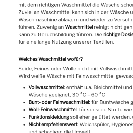
mit dem richtigen Waschmittel die Wäsche sch
Zuviel an Waschmittel kann sich in der Wäsche 
Waschmaschine ablagern und wieder zu Versc
führen. Zuwenig an
reinigt nicht ge
Waschmittel
kann zu Geruchsbildung führen. Die
richtige Dosi
für eine lange Nutzung unserer Textilien.
Welches Waschmittel wofür?
Seide, Feines oder Wolle nicht mit Vollwaschmit
Wird weiße Wäsche mit Feinwaschmittel gewasch
: enthält u.a. Bleichmittel un
Vollwaschmittel
Wäsche geeignet, 30 °C – 60 °C
: für Buntwäsche g
Bunt- oder Feinwaschmittel
: für sensible Stoffe w
Woll-Feinwaschmittel
soll eher gelüftet werden,
Funktionskleidung
: Weichspüler, Hygienesp
Nicht empfehlenswert
und schädigen die Umwelt