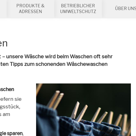
PRODUKTE &
BETRIEBLICHER
ÜBER UN
ADRESSEN
UMWELTSCHUTZ
en
irt – unsere Wäsche wird beim Waschen oft sehr
sten Tipps zum schonenden Wäschewaschen
aschen
iefern sie
ngsstück,
s am
,
gie sparen