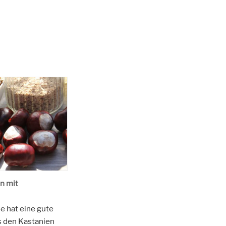
n mit
e hat eine gute
s den Kastanien