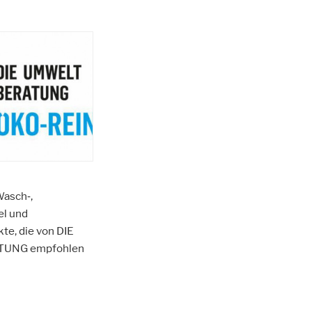
Wasch‑,
el und
e, die von DIE
UNG empfohlen