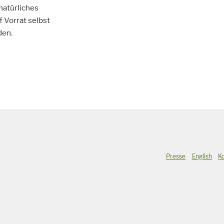
natürliches
 Vorrat selbst
den.
Presse
English
K