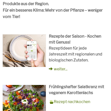
Produkte aus der Region.
Für ein besseres Klima: Mehr von der Pflanze – weniger
vom Tier!
Rezepte der Saison - Kochen
mit Genuss!
Rezeptideen für jede
Jahreszeit mit regionalen und
biologischen Zutaten.
weiter...
Frühlingshafter Salatkranz mit
veganem Karottenlachs
Zubereitungszeit
90 Minuten
Rezept
4 Personen
Saison
Frühling
Rezept nachkochen
für
Schlagworte
Beilagen, Hauptspeisen, Jause,
Kinder, Salat, Vorspeisen,