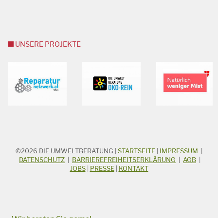
UNSERE PROJEKTE
©2026
DIE UMWELTBERATUNG
|
STARTSEITE
|
IMPRESSUM
|
STICHWORTSUCHE
Suchbegriff
DATENSCHUTZ
|
BARRIEREFREIHEITSERKLÄRUNG
|
AGB
|
JOBS
|
PRESSE
|
KONTAKT
Suchen