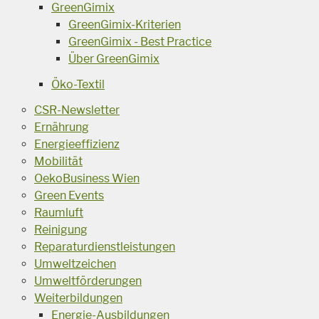
GreenGimix
GreenGimix-Kriterien
GreenGimix - Best Practice
Über GreenGimix
Öko-Textil
CSR-Newsletter
Ernährung
Energieeffizienz
Mobilität
OekoBusiness Wien
Green Events
Raumluft
Reinigung
Reparaturdienstleistungen
Umweltzeichen
Umweltförderungen
Weiterbildungen
Energie-Ausbildungen