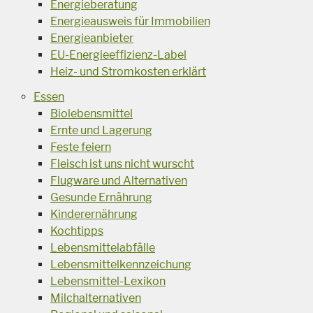
Energieberatung
Energieausweis für Immobilien
Energieanbieter
EU-Energieeffizienz-Label
Heiz- und Stromkosten erklärt
Essen
Biolebensmittel
Ernte und Lagerung
Feste feiern
Fleisch ist uns nicht wurscht
Flugware und Alternativen
Gesunde Ernährung
Kinderernährung
Kochtipps
Lebensmittelabfälle
Lebensmittelkennzeichung
Lebensmittel-Lexikon
Milchalternativen