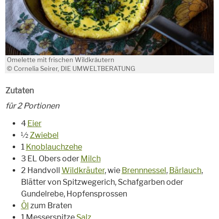
Omelette mit frischen Wildkräutern
© Cornelia Seirer, DIE UMWELTBERATUNG
Zutaten
für 2 Portionen
4
Eier
½
Zwiebel
1
Knoblauchzehe
3 EL Obers oder
Milch
2 Handvoll
Wildkräuter
, wie
Brennnessel
,
Bärlauch
,
Blätter von Spitzwegerich, Schafgarben oder
Gundelrebe, Hopfensprossen
Öl
zum Braten
1 Messerspitze
Salz