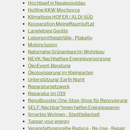
Hochbeet in Neuleopoldau
Hotline KKW Mochovce
Klimatipps HOFER / ALDI SÜD
Kooperation MeineRaumluft.at
Langlebige Geräte
Lebensmittelabfälle - Plakativ
Mobinclusion
Naturnahe Grünanlage im Wohnbau
NEVK: Nachhaltige Energieversorgung
ÖkoEvent-Beratung
Ökologisierung im Kleingarten
Unterstützung: Earth Night
Reparaturnetzwerk
Reparatur im Q19
RenoBooster: One-Stop-Shop für Renovierung
SELF: Nachbar*innen helfen Energiesparen
Smartes Wohnen - Stadtteilarbeit
Tupper your energy
Veranstaltungsreihe Reduce - Re-Use - Repair