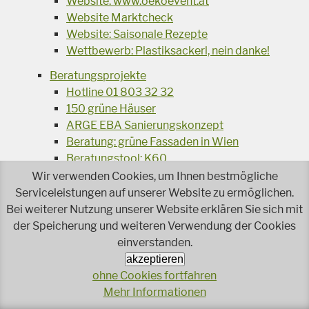
Website: www.oekoevent.at
Website Marktcheck
Website: Saisonale Rezepte
Wettbewerb: Plastiksackerl, nein danke!
Beratungsprojekte
Hotline 01 803 32 32
150 grüne Häuser
ARGE EBA Sanierungskonzept
Beratung: grüne Fassaden in Wien
Beratungstool: K60
Energieberatung bringt's
Wir verwenden Cookies, um Ihnen bestmögliche
Energiechecker
Serviceleistungen auf unserer Website zu ermöglichen.
Energiesparen im Haushalt: Beratung und
Bei weiterer Nutzung unserer Website erklären Sie sich mit
Gerätetausch
der Speicherung und weiteren Verwendung der Cookies
Energiesprechstunde Mietervereinigung
einverstanden.
Energie-Quiz
akzeptieren
Grünoasen in Wien
ohne Cookies fortfahren
HAUSKUNFT
Mehr Informationen
Hochbeet in Neuleopoldau