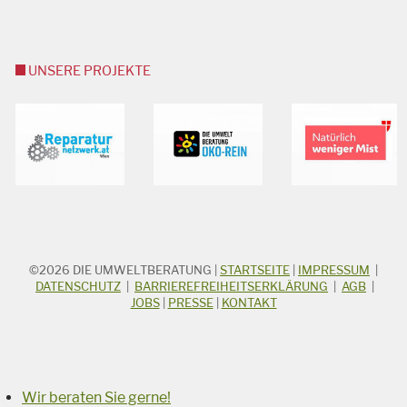
UNSERE PROJEKTE
©2026
DIE UMWELTBERATUNG
|
STARTSEITE
|
IMPRESSUM
|
STICHWORTSUCHE
Suchbegriff
DATENSCHUTZ
|
BARRIEREFREIHEITSERKLÄRUNG
|
AGB
|
JOBS
|
PRESSE
|
KONTAKT
Suchen
Wir beraten Sie gerne!