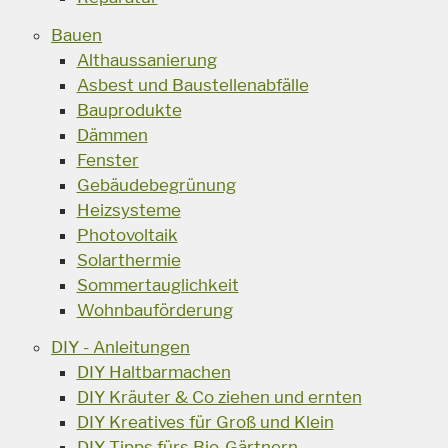
Bauen
Althaussanierung
Asbest und Baustellenabfälle
Bauprodukte
Dämmen
Fenster
Gebäudebegrünung
Heizsysteme
Photovoltaik
Solarthermie
Sommertauglichkeit
Wohnbauförderung
DIY - Anleitungen
DIY Haltbarmachen
DIY Kräuter & Co ziehen und ernten
DIY Kreatives für Groß und Klein
DIY Tipps fürs Bio-Gärtnern