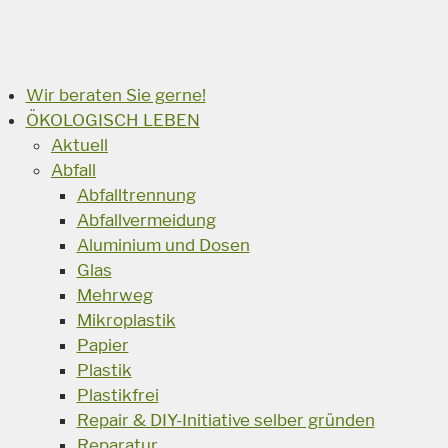
Suchen
Wir beraten Sie gerne!
ÖKOLOGISCH LEBEN
Aktuell
Abfall
Abfalltrennung
Abfallvermeidung
Aluminium und Dosen
Glas
Mehrweg
Mikroplastik
Papier
Plastik
Plastikfrei
Repair & DIY-Initiative selber gründen
Reparatur