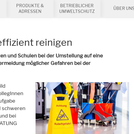
PRODUKTE &
BETRIEBLICHER
ÜBER UN
ADRESSEN
UMWELTSCHUTZ
ffizient reinigen
 und Schulen bei der Umstellung auf eine
Vermeidung möglicher Gefahren bei der
ild
ollegInnen
ufgabe
nd schweren
und bei
ERATUNG