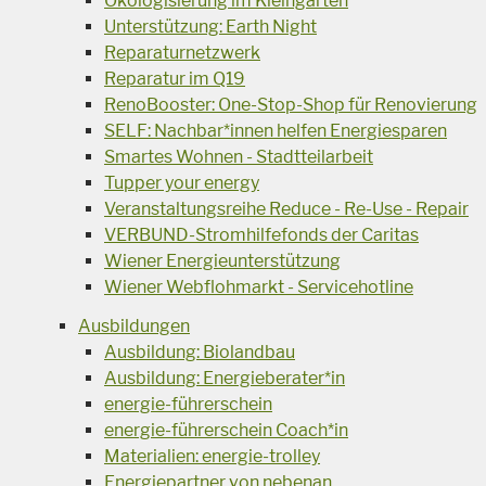
Ökologisierung im Kleingarten
Unterstützung: Earth Night
Reparaturnetzwerk
Reparatur im Q19
RenoBooster: One-Stop-Shop für Renovierung
SELF: Nachbar*innen helfen Energiesparen
Smartes Wohnen - Stadtteilarbeit
Tupper your energy
Veranstaltungsreihe Reduce - Re-Use - Repair
VERBUND-Stromhilfefonds der Caritas
Wiener Energieunterstützung
Wiener Webflohmarkt - Servicehotline
Ausbildungen
Ausbildung: Biolandbau
Ausbildung: Energieberater*in
energie-führerschein
energie-führerschein Coach*in
Materialien: energie-trolley
Energiepartner von nebenan