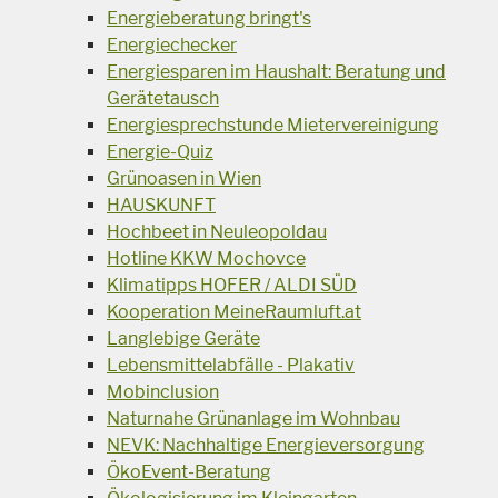
Energieberatung bringt's
Energiechecker
Energiesparen im Haushalt: Beratung und
Gerätetausch
Energiesprechstunde Mietervereinigung
Energie-Quiz
Grünoasen in Wien
HAUSKUNFT
Hochbeet in Neuleopoldau
Hotline KKW Mochovce
Klimatipps HOFER / ALDI SÜD
Kooperation MeineRaumluft.at
Langlebige Geräte
Lebensmittelabfälle - Plakativ
Mobinclusion
Naturnahe Grünanlage im Wohnbau
NEVK: Nachhaltige Energieversorgung
ÖkoEvent-Beratung