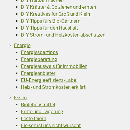
DIY Haltbarmachen
DIY Kräuter & Co ziehen und ernten
DIY Kreatives für Groß und Klein
DIY Tipps fürs Bio-Gärtnern
DIY Tipps für den Haushalt
DIY Strom- und Heizkosten abschätzen
Energie
Energiespartipps
Energieberatung
Energieausweis für Immobilien
Energieanbieter
EU-Energieeffizienz-Label
Heiz- und Stromkosten erklärt
Essen
Biolebensmittel
Ernte und Lagerung
Feste feiern
Fleisch ist uns nicht wurscht