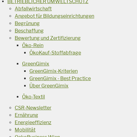
BETRIEBLICHER UMWELTSCHUTZ
Abfallwirtschaft
Angebot für Bildungseinrichtungen
Begrünung
Beschaffung
Bewertung und Zertifizierung
Öko-Rein
ÖkoKauf-Stoffabfrage
GreenGimix
GreenGimix-Kriterien
GreenGimix - Best Practice
Über GreenGimix
Öko-Textil
CSR-Newsletter
Ernährung
Energieeffizienz
Mobilität