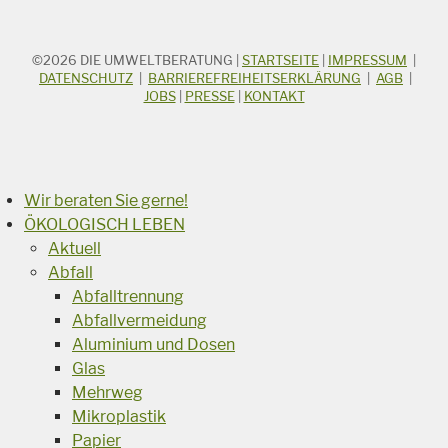
©2026
DIE UMWELTBERATUNG
|
STARTSEITE
|
IMPRESSUM
|
STICHWORTSUCHE
Suchbegriff
DATENSCHUTZ
|
BARRIEREFREIHEITSERKLÄRUNG
|
AGB
|
JOBS
|
PRESSE
|
KONTAKT
Suchen
Wir beraten Sie gerne!
ÖKOLOGISCH LEBEN
Aktuell
Abfall
Abfalltrennung
Abfallvermeidung
Aluminium und Dosen
Glas
Mehrweg
Mikroplastik
Papier