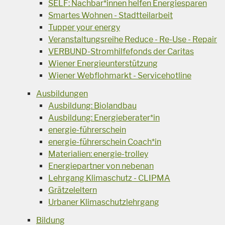
SELF: Nachbar*innen helfen Energiesparen
Smartes Wohnen - Stadtteilarbeit
Tupper your energy
Veranstaltungsreihe Reduce - Re-Use - Repair
VERBUND-Stromhilfefonds der Caritas
Wiener Energieunterstützung
Wiener Webflohmarkt - Servicehotline
Ausbildungen
Ausbildung: Biolandbau
Ausbildung: Energieberater*in
energie-führerschein
energie-führerschein Coach*in
Materialien: energie-trolley
Energiepartner von nebenan
Lehrgang Klimaschutz - CLIPMA
Grätzeleltern
Urbaner Klimaschutzlehrgang
Bildung