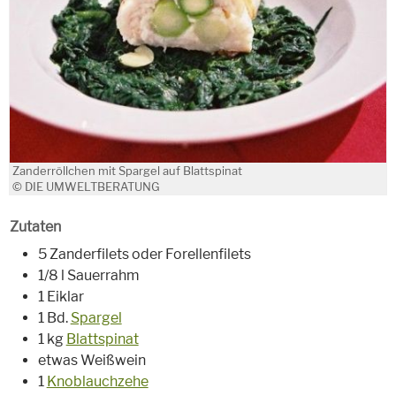
Zanderröllchen mit Spargel auf Blattspinat
© DIE UMWELTBERATUNG
Zutaten
5 Zanderfilets oder Forellenfilets
1/8 l Sauerrahm
1 Eiklar
1 Bd.
Spargel
1 kg
Blattspinat
etwas Weißwein
1
Knoblauchzehe