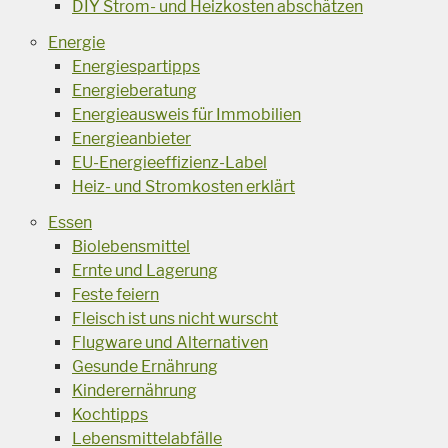
DIY Strom- und Heizkosten abschätzen
Energie
Energiespartipps
Energieberatung
Energieausweis für Immobilien
Energieanbieter
EU-Energieeffizienz-Label
Heiz- und Stromkosten erklärt
Essen
Biolebensmittel
Ernte und Lagerung
Feste feiern
Fleisch ist uns nicht wurscht
Flugware und Alternativen
Gesunde Ernährung
Kinderernährung
Kochtipps
Lebensmittelabfälle