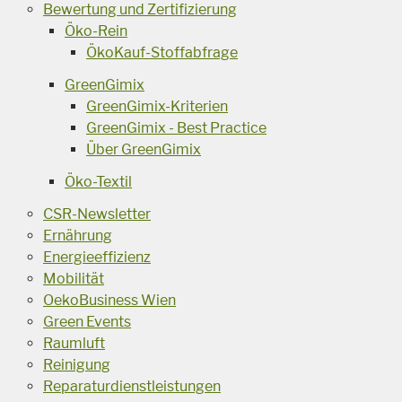
Bewertung und Zertifizierung
Öko-Rein
ÖkoKauf-Stoffabfrage
GreenGimix
GreenGimix-Kriterien
GreenGimix - Best Practice
Über GreenGimix
Öko-Textil
CSR-Newsletter
Ernährung
Energieeffizienz
Mobilität
OekoBusiness Wien
Green Events
Raumluft
Reinigung
Reparaturdienstleistungen