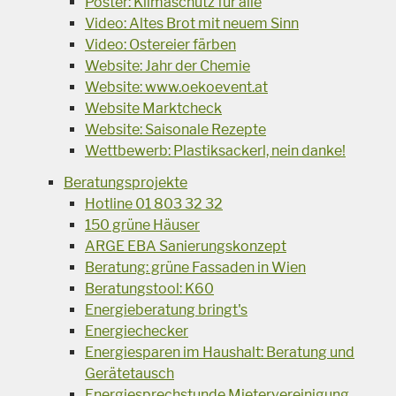
Poster: Klimaschutz für alle
Video: Altes Brot mit neuem Sinn
Video: Ostereier färben
Website: Jahr der Chemie
Website: www.oekoevent.at
Website Marktcheck
Website: Saisonale Rezepte
Wettbewerb: Plastiksackerl, nein danke!
Beratungsprojekte
Hotline 01 803 32 32
150 grüne Häuser
ARGE EBA Sanierungskonzept
Beratung: grüne Fassaden in Wien
Beratungstool: K60
Energieberatung bringt's
Energiechecker
Energiesparen im Haushalt: Beratung und
Gerätetausch
Energiesprechstunde Mietervereinigung