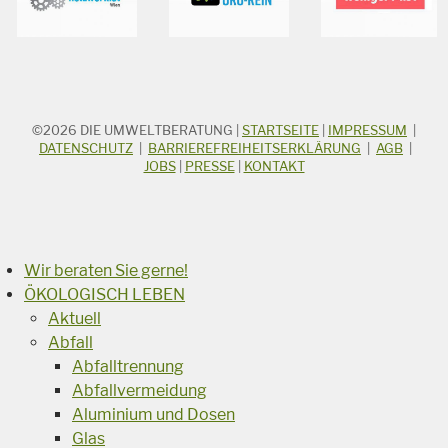
©2026
DIE UMWELTBERATUNG
|
STARTSEITE
|
IMPRESSUM
|
STICHWORTSUCHE
Suchbegriff
DATENSCHUTZ
|
BARRIEREFREIHEITSERKLÄRUNG
|
AGB
|
JOBS
|
PRESSE
|
KONTAKT
Suchen
Wir beraten Sie gerne!
ÖKOLOGISCH LEBEN
Aktuell
Abfall
Abfalltrennung
Abfallvermeidung
Aluminium und Dosen
Glas