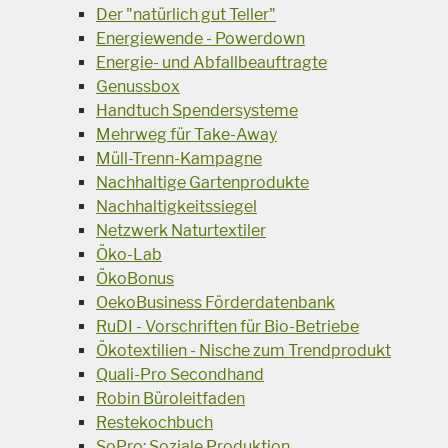
Der "natürlich gut Teller"
Energiewende - Powerdown
Energie- und Abfallbeauftragte
Genussbox
Handtuch Spendersysteme
Mehrweg für Take-Away
Müll-Trenn-Kampagne
Nachhaltige Gartenprodukte
Nachhaltigkeitssiegel
Netzwerk Naturtextiler
Öko-Lab
ÖkoBonus
OekoBusiness Förderdatenbank
RuDI - Vorschriften für Bio-Betriebe
Ökotextilien - Nische zum Trendprodukt
Quali-Pro Secondhand
Robin Büroleitfaden
Restekochbuch
SoPro: Soziale Produktion