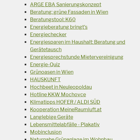
ARGE EBA Sanierungskonzept
Beratung: grüne Fassaden in Wien
Beratungstool: K60
Energieberatung bringt's
Energiechecker
Energiesparen im Haushalt: Beratung und
Gerätetausch
Energiesprechstunde Mietervereinigung
Energie-Quiz
Grünoasen in Wien
HAUSKUNFT
Hochbeet in Neuleopoldau
Hotline KKW Mochovce
Klimatipps HOFER / ALDI SÜD
Kooperation MeineRaumluft.at
Langlebige Geräte
Lebensmittelabfälle - Plakativ
Mobinclusion
Naturnahe Grünanlage im Wohnbau