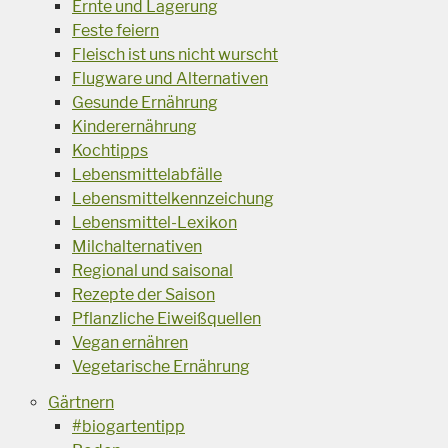
Ernte und Lagerung
Feste feiern
Fleisch ist uns nicht wurscht
Flugware und Alternativen
Gesunde Ernährung
Kinderernährung
Kochtipps
Lebensmittelabfälle
Lebensmittelkennzeichung
Lebensmittel-Lexikon
Milchalternativen
Regional und saisonal
Rezepte der Saison
Pflanzliche Eiweißquellen
Vegan ernähren
Vegetarische Ernährung
Gärtnern
#biogartentipp