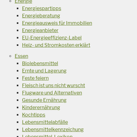
Energie
Energiespartipps
Energieberatung
Energieausweis für Immobilien
Energieanbieter
EU-Energieeffizienz-Label
Heiz- und Stromkosten erklärt
Essen
Biolebensmittel
Ernte und Lagerung
Feste feiern
Fleisch ist uns nicht wurscht
Flugware und Alternativen
Gesunde Ernährung
Kinderernährung
Kochtipps
Lebensmittelabfälle
Lebensmittelkennzeichung
Lebensmittel-Lexikon