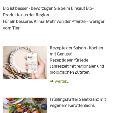
Bio ist besser - bevorzugen Sie beim Einkauf Bio-
Produkte aus der Region.
Für ein besseres Klima: Mehr von der Pflanze – weniger
vom Tier!
Rezepte der Saison - Kochen
mit Genuss!
Rezeptideen für jede
Jahreszeit mit regionalen und
biologischen Zutaten.
weiter...
Frühlingshafter Salatkranz mit
veganem Karottenlachs
Zubereitungszeit
90 Minuten
Rezept
4 Personen
Saison
Frühling