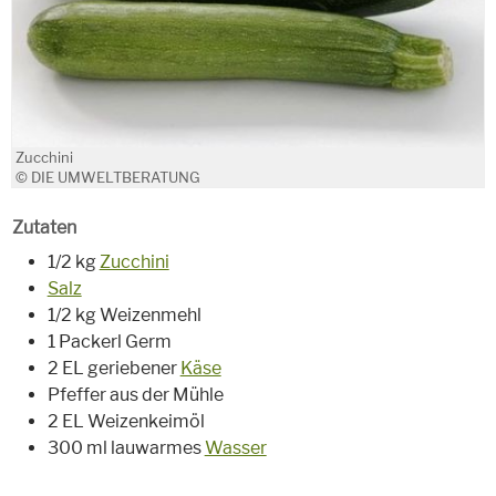
Zucchini
© DIE UMWELTBERATUNG
Zutaten
1/2 kg
Zucchini
Salz
1/2 kg Weizenmehl
1 Packerl Germ
2 EL geriebener
Käse
Pfeffer aus der Mühle
2 EL Weizenkeimöl
300 ml lauwarmes
Wasser