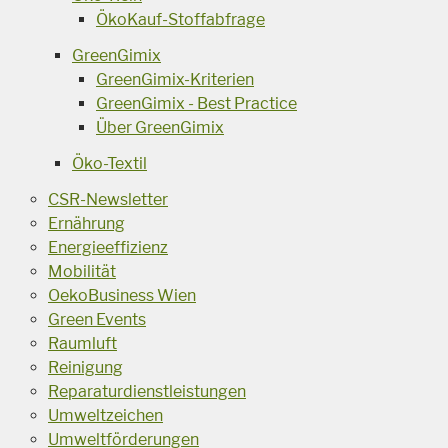
ÖkoKauf-Stoffabfrage
GreenGimix
GreenGimix-Kriterien
GreenGimix - Best Practice
Über GreenGimix
Öko-Textil
CSR-Newsletter
Ernährung
Energieeffizienz
Mobilität
OekoBusiness Wien
Green Events
Raumluft
Reinigung
Reparaturdienstleistungen
Umweltzeichen
Umweltförderungen