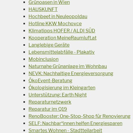
Grünoasen in Wien
HAUSKUNFT
Hochbeet in Neuleopoldau
Hotline KKW Mochovce
Klimatipps HOFER / ALDI SÜD
Kooperation MeineRaumluft.at
Langlebige Geräte
Lebensmittelabfälle - Plakativ
Mobinclusion
Naturnahe Grünanlage im Wohnbau
NEVK: Nachhaltige Energieversorgung
ÖkoEvent-Beratung
Ökologisierung im Kleingarten
Unterstützung: Earth Night
Reparaturnetzwerk
Reparatur im Q19
RenoBooster: One-Stop-Shop für Renovierung
SELF: Nachbar*innen helfen Energiesparen
Smartes Wohnen - Stadtteilarbeit