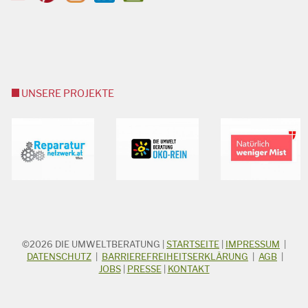
UNSERE PROJEKTE
©2026
DIE UMWELTBERATUNG
|
STARTSEITE
|
IMPRESSUM
|
STICHWORTSUCHE
Suchbegriff
DATENSCHUTZ
|
BARRIEREFREIHEITSERKLÄRUNG
|
AGB
|
JOBS
|
PRESSE
|
KONTAKT
Suchen