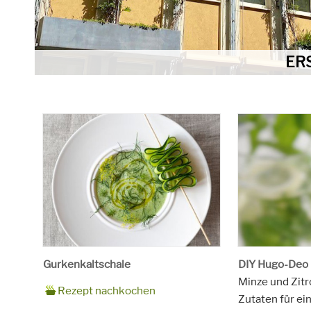
ERS
Gurkenkaltschale
DIY Hugo-Deo
Zubereitungszeit
20 Minuten plus Kühlzeit
Rezept
4 Personen
Saison
Sommer, Herbst
Minze und Zitr
Rezept nachkochen
für
Schlagworte
Hauptspeisen, Jause, Kinder, Suppe,
Zutaten für ein