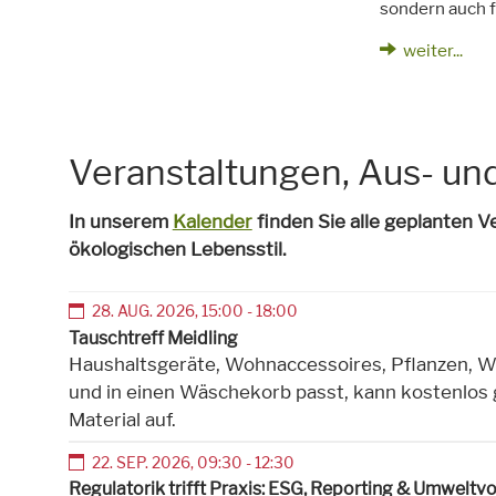
Vorspeisen,
vegan
sondern auch f
weiter...
Veranstaltungen, Aus- un
In unserem
Kalender
finden Sie alle geplanten 
ökologischen Lebensstil.
28
.
AUG
.
2026
,
15:00
-
18:00
Tauschtreff Meidling
Haushaltsgeräte, Wohnaccessoires, Pflanzen, Wer
und in einen Wäschekorb passt, kann kostenlo
Material auf.
22
.
SEP
.
2026
,
09:30
-
12:30
Regulatorik trifft Praxis: ESG, Reporting & Umweltv