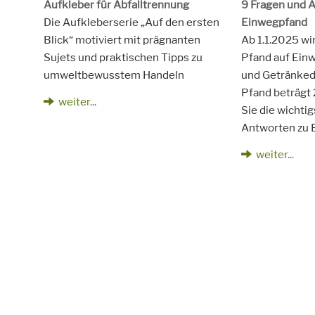
Aufkleber für Abfalltrennung
9 Fragen und 
Die Aufkleberserie „Auf den ersten
Einwegpfand
Blick“ motiviert mit prägnanten
Ab 1.1.2025 wir
Sujets und praktischen Tipps zu
Pfand auf Ein
umweltbewusstem Handeln
und Getränked
Pfand beträgt 
weiter...
Sie die wichti
Antworten zu 
weiter...