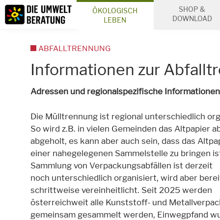
Inhalt
SHOP &
ÖKOLOGISCH
Suche
DOWNLOAD
LEBEN
ABFALLTRENNUNG
Informationen zur Abfall
Adressen und regionalspezifische Informatione
D
ie Mülltrennung
ist regional unterschiedlich org
So wird z.B. in vielen Gemeinden das Altpapier a
abgeholt, es kann aber auch sein, dass das Altpa
einer nahegelegenen Sammelstelle zu bringen ist
Sammlung von Verpackungsabfällen ist derzeit
noch unterschiedlich organisiert, wird aber berei
schrittweise vereinheitlicht. Seit 2025 werden
österreichweit alle Kunststoff- und Metallverp
gemeinsam gesammelt werden, Einwegpfand wu