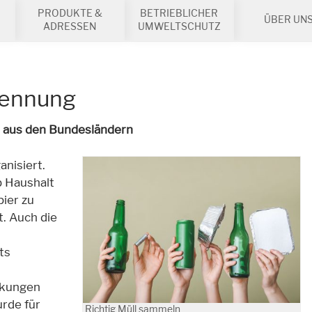
PRODUKTE &
BETRIEBLICHER
ÜBER UN
ADRESSEN
UMWELTSCHUTZ
trennung
n aus den Bundesländern
anisiert
.
b Haushalt
pier zu
. Auch die
ts
ackungen
rde für
Richtig Müll sammeln