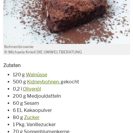
Bohnenbrownie
© Michaela Knieli DIE UMWELTBERATUNG
Zutaten
120 g
Walnüsse
500 g
Kidneybohnen
, gekocht
0,2 l
Olivenöl
200 g Medjouldatteln
60 g Sesam
6 EL Kakaopulver
80 g
Zucker
1 Pkg. Vanillezucker
70 g Sonnenblumenkerne