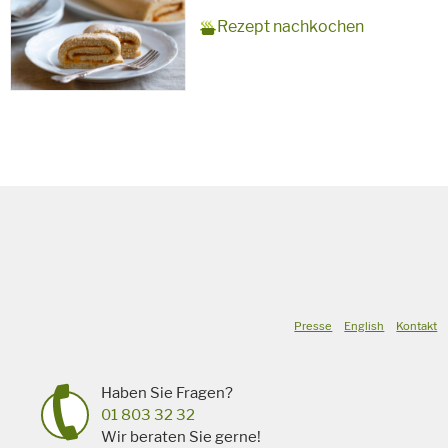
Zubereitungszeit
15 Minuten + 10 Minuten
Rezept
10 Personen
Saison
Sommer
Rezept nachkochen
Backzeit
für
Schlagworte
Süßspeise,
vegetarisch
Presse
English
Kontakt
Haben Sie Fragen?
01 803 32 32
Wir beraten Sie gerne!