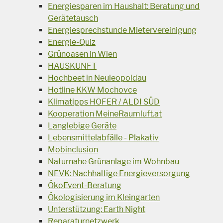
Energiesparen im Haushalt: Beratung und
Gerätetausch
Energiesprechstunde Mietervereinigung
Energie-Quiz
Grünoasen in Wien
HAUSKUNFT
Hochbeet in Neuleopoldau
Hotline KKW Mochovce
Klimatipps HOFER / ALDI SÜD
Kooperation MeineRaumluft.at
Langlebige Geräte
Lebensmittelabfälle - Plakativ
Mobinclusion
Naturnahe Grünanlage im Wohnbau
NEVK: Nachhaltige Energieversorgung
ÖkoEvent-Beratung
Ökologisierung im Kleingarten
Unterstützung: Earth Night
Reparaturnetzwerk