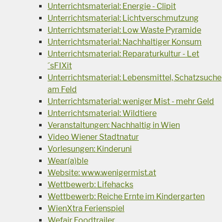
Unterrichtsmaterial: Energie - Clipit
Unterrichtsmaterial: Lichtverschmutzung
Unterrichtsmaterial: Low Waste Pyramide
Unterrichtsmaterial: Nachhaltiger Konsum
Unterrichtsmaterial: Reparaturkultur - Let
´sFIXit
Unterrichtsmaterial: Lebensmittel, Schatzsuche
am Feld
Unterrichtsmaterial: weniger Mist - mehr Geld
Unterrichtsmaterial: Wildtiere
Veranstaltungen: Nachhaltig in Wien
Video Wiener Stadtnatur
Vorlesungen: Kinderuni
Wear(a)ble
Website: www.wenigermist.at
Wettbewerb: Lifehacks
Wettbewerb: Reiche Ernte im Kindergarten
WienXtra Ferienspiel
Wefair Foodtrailer