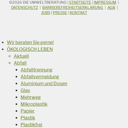
©2026
DIE UMWELTBERATUNG
|
STARTSEITE
|
IMPRESSUM
|
STICHWORTSUCHE
Suchbegriff
DATENSCHUTZ
|
BARRIEREFREIHEITSERKLÄRUNG
|
AGB
|
JOBS
|
PRESSE
|
KONTAKT
Suchen
Wir beraten Sie gerne!
ÖKOLOGISCH LEBEN
Aktuell
Abfall
Abfalltrennung
Abfallvermeidung
Aluminium und Dosen
Glas
Mehrweg
Mikroplastik
Papier
Plastik
Plastikfrei