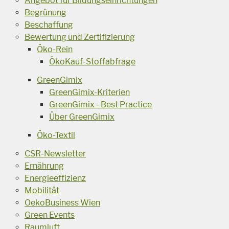
Angebot für Bildungseinrichtungen
Begrünung
Beschaffung
Bewertung und Zertifizierung
Öko-Rein
ÖkoKauf-Stoffabfrage
GreenGimix
GreenGimix-Kriterien
GreenGimix - Best Practice
Über GreenGimix
Öko-Textil
CSR-Newsletter
Ernährung
Energieeffizienz
Mobilität
OekoBusiness Wien
Green Events
Raumluft