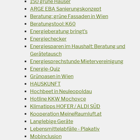
150 grüne Häuser
ARGE EBA Sanierungskonzept
Beratung: grüne Fassaden in Wien
Beratungstool: K60
Energieberatung bringt's
Energiechecker
Energiesparen im Haushalt: Beratung und
Gerätetausch
Energiesprechstunde Mietervereinigung
Energie-Quiz
Grünoasen in Wien
HAUSKUNFT
Hochbeet in Neuleopoldau
Hotline KKW Mochovce
Klimatipps HOFER / ALDI SÜD
Kooperation MeineRaumluft.at
Langlebige Geräte
Lebensmittelabfälle - Plakativ
Mobinclusion