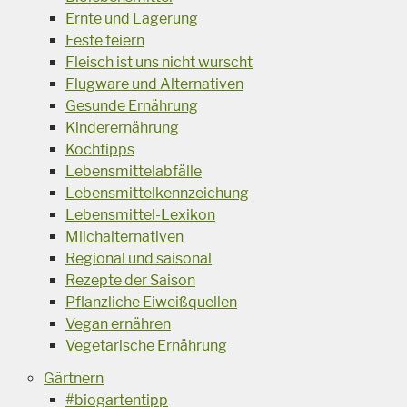
Ernte und Lagerung
Feste feiern
Fleisch ist uns nicht wurscht
Flugware und Alternativen
Gesunde Ernährung
Kinderernährung
Kochtipps
Lebensmittelabfälle
Lebensmittelkennzeichung
Lebensmittel-Lexikon
Milchalternativen
Regional und saisonal
Rezepte der Saison
Pflanzliche Eiweißquellen
Vegan ernähren
Vegetarische Ernährung
Gärtnern
#biogartentipp