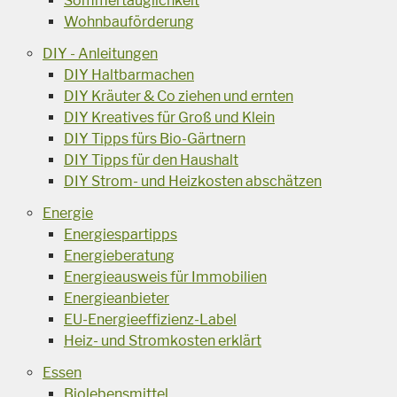
Sommertauglichkeit
Wohnbauförderung
DIY - Anleitungen
DIY Haltbarmachen
DIY Kräuter & Co ziehen und ernten
DIY Kreatives für Groß und Klein
DIY Tipps fürs Bio-Gärtnern
DIY Tipps für den Haushalt
DIY Strom- und Heizkosten abschätzen
Energie
Energiespartipps
Energieberatung
Energieausweis für Immobilien
Energieanbieter
EU-Energieeffizienz-Label
Heiz- und Stromkosten erklärt
Essen
Biolebensmittel