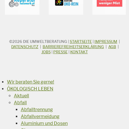
©2026
DIE UMWELTBERATUNG
|
STARTSEITE
|
IMPRESSUM
|
STICHWORTSUCHE
Suchbegriff
DATENSCHUTZ
|
BARRIEREFREIHEITSERKLÄRUNG
|
AGB
|
JOBS
|
PRESSE
|
KONTAKT
Suchen
Wir beraten Sie gerne!
ÖKOLOGISCH LEBEN
Aktuell
Abfall
Abfalltrennung
Abfallvermeidung
Aluminium und Dosen