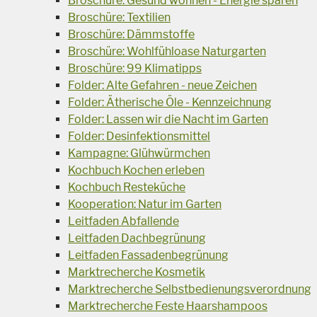
Broschüre: Gesund wohnen - Energie sparen
Broschüre: Textilien
Broschüre: Dämmstoffe
Broschüre: Wohlfühloase Naturgarten
Broschüre: 99 Klimatipps
Folder: Alte Gefahren - neue Zeichen
Folder: Ätherische Öle - Kennzeichnung
Folder: Lassen wir die Nacht im Garten
Folder: Desinfektionsmittel
Kampagne: Glühwürmchen
Kochbuch Kochen erleben
Kochbuch Resteküche
Kooperation: Natur im Garten
Leitfaden Abfallende
Leitfaden Dachbegrünung
Leitfaden Fassadenbegrünung
Marktrecherche Kosmetik
Marktrecherche Selbstbedienungsverordnung
Marktrecherche Feste Haarshampoos