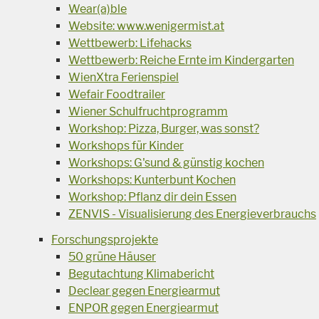
Wear(a)ble
Website: www.wenigermist.at
Wettbewerb: Lifehacks
Wettbewerb: Reiche Ernte im Kindergarten
WienXtra Ferienspiel
Wefair Foodtrailer
Wiener Schulfruchtprogramm
Workshop: Pizza, Burger, was sonst?
Workshops für Kinder
Workshops: G'sund & günstig kochen
Workshops: Kunterbunt Kochen
Workshop: Pflanz dir dein Essen
ZENVIS - Visualisierung des Energieverbrauchs
Forschungsprojekte
50 grüne Häuser
Begutachtung Klimabericht
Declear gegen Energiearmut
ENPOR gegen Energiearmut