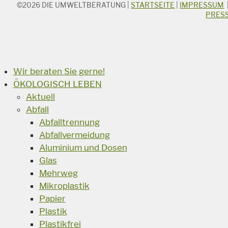
©2026
DIE UMWELTBERATUNG
|
STARTSEITE
|
IMPRESSUM
STICHWORTSUCHE
PRES
Suchbegriff
Suchen
Wir beraten Sie gerne!
ÖKOLOGISCH LEBEN
Aktuell
Abfall
Abfalltrennung
Abfallvermeidung
Aluminium und Dosen
Glas
Mehrweg
Mikroplastik
Papier
Plastik
Plastikfrei