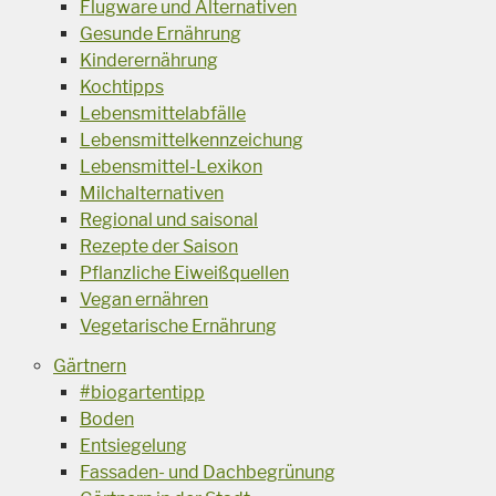
Flugware und Alternativen
Gesunde Ernährung
Kinderernährung
Kochtipps
Lebensmittelabfälle
Lebensmittelkennzeichung
Lebensmittel-Lexikon
Milchalternativen
Regional und saisonal
Rezepte der Saison
Pflanzliche Eiweißquellen
Vegan ernähren
Vegetarische Ernährung
Gärtnern
#biogartentipp
Boden
Entsiegelung
Fassaden- und Dachbegrünung