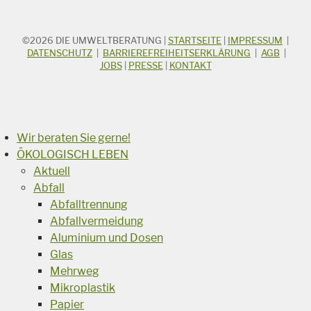
©2026
DIE UMWELTBERATUNG
|
STARTSEITE
|
IMPRESSUM
|
STICHWORTSUCHE
Suchbegriff
DATENSCHUTZ
|
BARRIEREFREIHEITSERKLÄRUNG
|
AGB
|
JOBS
|
PRESSE
|
KONTAKT
Suchen
Wir beraten Sie gerne!
ÖKOLOGISCH LEBEN
Aktuell
Abfall
Abfalltrennung
Abfallvermeidung
Aluminium und Dosen
Glas
Mehrweg
Mikroplastik
Papier