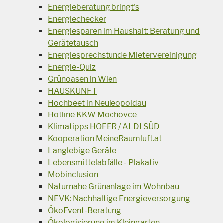
Energieberatung bringt's
Energiechecker
Energiesparen im Haushalt: Beratung und
Gerätetausch
Energiesprechstunde Mietervereinigung
Energie-Quiz
Grünoasen in Wien
HAUSKUNFT
Hochbeet in Neuleopoldau
Hotline KKW Mochovce
Klimatipps HOFER / ALDI SÜD
Kooperation MeineRaumluft.at
Langlebige Geräte
Lebensmittelabfälle - Plakativ
Mobinclusion
Naturnahe Grünanlage im Wohnbau
NEVK: Nachhaltige Energieversorgung
ÖkoEvent-Beratung
Ökologisierung im Kleingarten