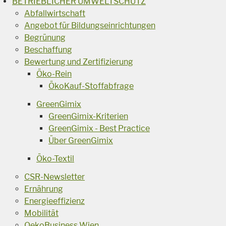
BETRIEBLICHER UMWELTSCHUTZ
Abfallwirtschaft
Angebot für Bildungseinrichtungen
Begrünung
Beschaffung
Bewertung und Zertifizierung
Öko-Rein
ÖkoKauf-Stoffabfrage
GreenGimix
GreenGimix-Kriterien
GreenGimix - Best Practice
Über GreenGimix
Öko-Textil
CSR-Newsletter
Ernährung
Energieeffizienz
Mobilität
OekoBusiness Wien