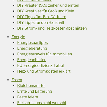
DIY Kräuter & Co ziehen und ernten
DIY Kreatives für Groß und Klein
DIY Tipps fürs Bio-Gärtnern
DIY Tipps für den Haushalt
DIY Strom- und Heizkosten abschätzen
Energie
Energiespartipps
Energieberatung
Energieausweis für Immobilien
Energieanbieter
EU-Energieeffizienz-Label
Heiz- und Stromkosten erklärt
Essen
Biolebensmittel
Ernte und Lagerung
Feste feiern
Fleisch ist uns nicht wurscht