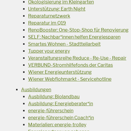
Ökologisierung im Kleingarten
Unterstützung: Earth Night
Reparaturnetzwerk
Reparatur im Q19
RenoBooster: One-Stop-Shop für Renovierung
SELF: Nachbar*innen helfen Energiesparen
Smartes Wohnen - Stadtteilarbeit
Tupper your energy
Veranstaltungsreihe Reduce - Re-Use - Repair
VERBUND-Stromhilfefonds der Caritas
Wiener Energieunterstützung
Wiener Webflohmarkt - Servicehotline
Ausbildungen
Ausbildung: Biolandbau
Ausbildung: Energieberater*in
energie-führerschein
energie-führerschein Coach*in
Materialien: energie-trolley