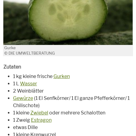
Gurke
© DIE UMWELTBERATUNG
Zutaten
1 kg kleine frische
Gurken
1 L
Wasser
2 Weinblätter
Gewürze
(1 El Senfkörner/ 1 El ganze Pfefferkörner/ 1
Chilischote)
1 kleine
Zwiebel
oder mehrere Schalotten
1 Zweig
Estragon
etwas Dille
1 kleine Krenwurzel