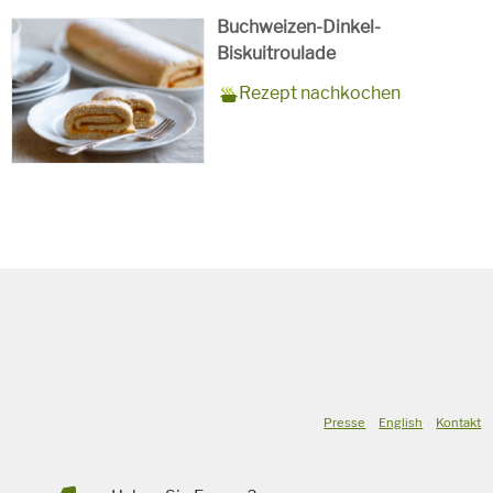
Buchweizen-Dinkel-
Biskuitroulade
Zubereitungszeit
15 Minuten + 10 Minuten
Rezept
10 Personen
Saison
Sommer
Rezept nachkochen
Backzeit
für
Schlagworte
Süßspeise,
vegetarisch
Presse
English
Kontakt