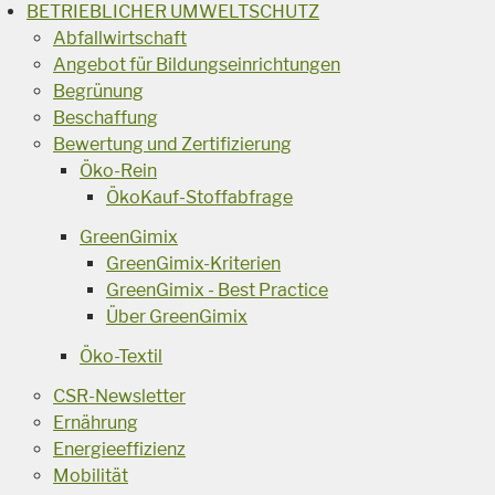
BETRIEBLICHER UMWELTSCHUTZ
Abfallwirtschaft
Angebot für Bildungseinrichtungen
Begrünung
Beschaffung
Bewertung und Zertifizierung
Öko-Rein
ÖkoKauf-Stoffabfrage
GreenGimix
GreenGimix-Kriterien
GreenGimix - Best Practice
Über GreenGimix
Öko-Textil
CSR-Newsletter
Ernährung
Energieeffizienz
Mobilität