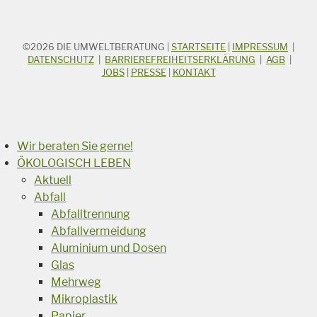
©2026
DIE UMWELTBERATUNG
|
STARTSEITE
|
IMPRESSUM
|
STICHWORTSUCHE
Suchbegriff
DATENSCHUTZ
|
BARRIEREFREIHEITSERKLÄRUNG
|
AGB
|
JOBS
|
PRESSE
|
KONTAKT
Suchen
Wir beraten Sie gerne!
ÖKOLOGISCH LEBEN
Aktuell
Abfall
Abfalltrennung
Abfallvermeidung
Aluminium und Dosen
Glas
Mehrweg
Mikroplastik
Papier