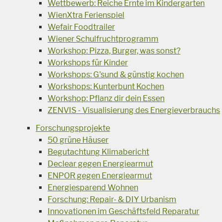
Wettbewerb: Reiche Ernte im Kindergarten
WienXtra Ferienspiel
Wefair Foodtrailer
Wiener Schulfruchtprogramm
Workshop: Pizza, Burger, was sonst?
Workshops für Kinder
Workshops: G'sund & günstig kochen
Workshops: Kunterbunt Kochen
Workshop: Pflanz dir dein Essen
ZENVIS - Visualisierung des Energieverbrauchs
Forschungsprojekte
50 grüne Häuser
Begutachtung Klimabericht
Declear gegen Energiearmut
ENPOR gegen Energiearmut
Energiesparend Wohnen
Forschung: Repair- & DIY Urbanism
Innovationen im Geschäftsfeld Reparatur