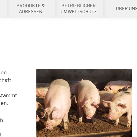
PRODUKTE &
BETRIEBLICHER
ÜBER UN
ADRESSEN
UMWELTSCHUTZ
nen
chaft
f
 stammt
en.
ch
t