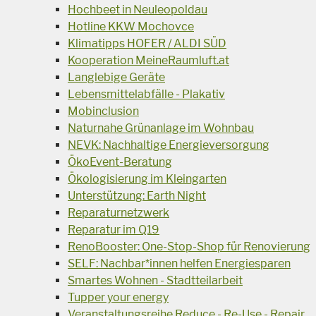
Hochbeet in Neuleopoldau
Hotline KKW Mochovce
Klimatipps HOFER / ALDI SÜD
Kooperation MeineRaumluft.at
Langlebige Geräte
Lebensmittelabfälle - Plakativ
Mobinclusion
Naturnahe Grünanlage im Wohnbau
NEVK: Nachhaltige Energieversorgung
ÖkoEvent-Beratung
Ökologisierung im Kleingarten
Unterstützung: Earth Night
Reparaturnetzwerk
Reparatur im Q19
RenoBooster: One-Stop-Shop für Renovierung
SELF: Nachbar*innen helfen Energiesparen
Smartes Wohnen - Stadtteilarbeit
Tupper your energy
Veranstaltungsreihe Reduce - Re-Use - Repair