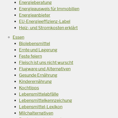
Energieberatung
Energieausweis für Immobilien
Energieanbieter
EU-Energieeffizienz-Label
Heiz- und Stromkosten erklärt
Essen
Biolebensmittel
Ernte und Lagerung
Feste feiern
Fleisch ist uns nicht wurscht
Flugware und Alternativen
Gesunde Ernährung
Kinderernährung
Kochtipps
Lebensmittelabfälle
Lebensmittelkennzeichung
Lebensmittel-Lexikon
Milchalternativen