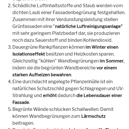
Schädliche Luftinhaltsstoffe und Staub werden vom
dichten Laub einer Fassadenbegrünung festgehalten.
Zusammen mit ihrer Verdunstungsleistung stellen
Grünfassaden eine "
natürliche Luftreinigungsanlage"
mit sehr geringem Platzbedarf dar, sie produzieren
noch dazu Sauerstoff und binden Kohlendioxid.
Dauergrüne Rankpflanzen können
im Winter einen
besitzen und Heizkosten sparen.
Isolationseffekt
Gleichzeitig "kühlen" Wandbegrünungen
,
im Sommer
indem sie die begrünten Wandbereiche
vor einem
.
starken Aufheizen bewahren
Eine durchdacht angelegte Pflanzenhülle ist ein
natürliches Schutzschild gegen Schlagregen und UV-
Strahlung und
dadurch
erhöht
die Lebensdauer einer
.
Fassade
Begrünte Wände schlucken Schallwellen. Damit
können Wandbegrünungen zum
Lärmschutz
beitragen.