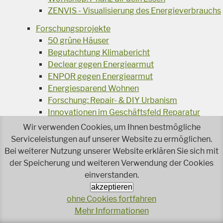
ZENVIS - Visualisierung des Energieverbrauchs
Forschungsprojekte
50 grüne Häuser
Begutachtung Klimabericht
Declear gegen Energiearmut
ENPOR gegen Energiearmut
Energiesparend Wohnen
Forschung: Repair- & DIY Urbanism
Innovationen im Geschäftsfeld Reparatur
Maßnahmen pro Reparatur
Wir verwenden Cookies, um Ihnen bestmögliche
Recherche zu CO2-Einsparung
Serviceleistungen auf unserer Website zu ermöglichen.
Studie: Pet-Flaschen
Bei weiterer Nutzung unserer Website erklären Sie sich mit
Test: Torffreie Erden
der Speicherung und weiteren Verwendung der Cookies
Wachstumstest Blumenerde
einverstanden.
akzeptieren
Umweltschutz im Betrieb
ohne Cookies fortfahren
Ausschreibungskriterien Wasch- und
Mehr Informationen
Reinigungsmittel