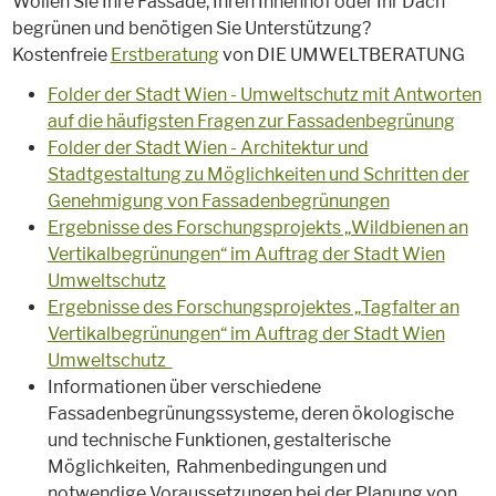
Wollen Sie Ihre Fassade, Ihren Innenhof oder Ihr Dach
begrünen und benötigen Sie Unterstützung?
Kostenfreie
Erstberatung
von DIE UMWELTBERATUNG
Folder der Stadt Wien - Umweltschutz mit Antworten
auf die häufigsten Fragen zur Fassadenbegrünung
Folder der Stadt Wien - Architektur und
Stadtgestaltung zu Möglichkeiten und Schritten der
Genehmigung von Fassadenbegrünungen
Ergebnisse des Forschungsprojekts „Wildbienen an
Vertikalbegrünungen“ im Auftrag der Stadt Wien
Umweltschutz
Ergebnisse des Forschungsprojektes „Tagfalter an
Vertikalbegrünungen“ im Auftrag der Stadt Wien
Umweltschutz
Informationen über verschiedene
Fassadenbegrünungssysteme, deren ökologische
und technische Funktionen, gestalterische
Möglichkeiten, Rahmenbedingungen und
notwendige Voraussetzungen bei der Planung von