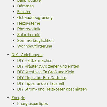
Bauprodukte
Dämmen
Fenster
Gebäudebegrünung
Heizsysteme
Photovoltaik
Solarthermie
Sommertauglichkeit
Wohnbauförderung
DIY - Anleitungen
DIY Haltbarmachen
DIY Kräuter & Co ziehen und ernten
DIY Kreatives für Groß und Klein
DIY Tipps fürs Bio-Gärtnern
DIY Tipps für den Haushalt
DIY Strom- und Heizkosten abschätzen
Energie
Energiespartipps