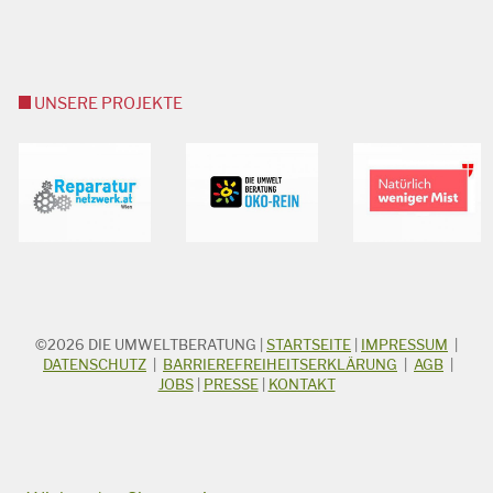
UNSERE PROJEKTE
©2026
DIE UMWELTBERATUNG
|
STARTSEITE
|
IMPRESSUM
|
STICHWORTSUCHE
Suchbegriff
DATENSCHUTZ
|
BARRIEREFREIHEITSERKLÄRUNG
|
AGB
|
JOBS
|
PRESSE
|
KONTAKT
Suchen