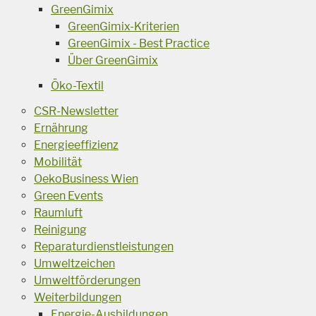
GreenGimix
GreenGimix-Kriterien
GreenGimix - Best Practice
Über GreenGimix
Öko-Textil
CSR-Newsletter
Ernährung
Energieeffizienz
Mobilität
OekoBusiness Wien
Green Events
Raumluft
Reinigung
Reparaturdienstleistungen
Umweltzeichen
Umweltförderungen
Weiterbildungen
Energie-Ausbildungen