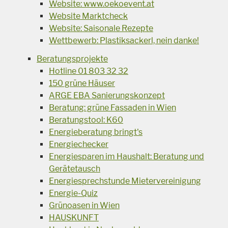
Website: www.oekoevent.at
Website Marktcheck
Website: Saisonale Rezepte
Wettbewerb: Plastiksackerl, nein danke!
Beratungsprojekte
Hotline 01 803 32 32
150 grüne Häuser
ARGE EBA Sanierungskonzept
Beratung: grüne Fassaden in Wien
Beratungstool: K60
Energieberatung bringt's
Energiechecker
Energiesparen im Haushalt: Beratung und
Gerätetausch
Energiesprechstunde Mietervereinigung
Energie-Quiz
Grünoasen in Wien
HAUSKUNFT