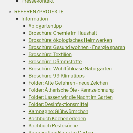
Pressekontakt
REFERENZPROJEKTE
Information
#biogartentipp
Broschüre: Chemie im Haushalt
Broschüre: ökologisches Heimwerken
Broschüre: Gesund wohnen - Energie sparen
Broschüre: Textilien
Broschüre: Dämmstoffe
Broschüre: Wohlfühloase Naturgarten
Broschüre: 99 Klimatipps
Folder: Alte Gefahren - neue Zeichen
Folder: Ätherische Öle - Kennzeichnung
Folder: Lassen wir die Nacht im Garten
Folder: Desinfektionsmittel
Kampagne: Glühwürmchen
Kochbuch Kochen erleben
Kochbuch Resteküche
Kooperation: Natur im Garten