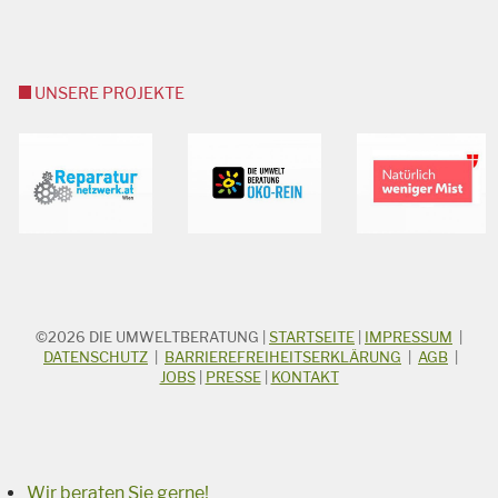
UNSERE PROJEKTE
©2026
DIE UMWELTBERATUNG
|
STARTSEITE
|
IMPRESSUM
|
STICHWORTSUCHE
Suchbegriff
DATENSCHUTZ
|
BARRIEREFREIHEITSERKLÄRUNG
|
AGB
|
JOBS
|
PRESSE
|
KONTAKT
Suchen
Wir beraten Sie gerne!