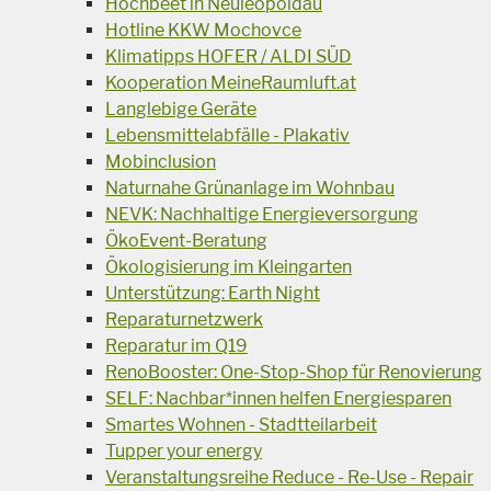
Hochbeet in Neuleopoldau
Hotline KKW Mochovce
Klimatipps HOFER / ALDI SÜD
Kooperation MeineRaumluft.at
Langlebige Geräte
Lebensmittelabfälle - Plakativ
Mobinclusion
Naturnahe Grünanlage im Wohnbau
NEVK: Nachhaltige Energieversorgung
ÖkoEvent-Beratung
Ökologisierung im Kleingarten
Unterstützung: Earth Night
Reparaturnetzwerk
Reparatur im Q19
RenoBooster: One-Stop-Shop für Renovierung
SELF: Nachbar*innen helfen Energiesparen
Smartes Wohnen - Stadtteilarbeit
Tupper your energy
Veranstaltungsreihe Reduce - Re-Use - Repair