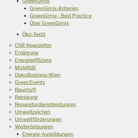
GreenGimix
GreenGimix-Kriterien
GreenGimix - Best Practice
Über GreenGimix
Öko-Textil
CSR-Newsletter
Ernährung
Energieeffizienz
Mobilität
OekoBusiness Wien
Green Events
Raumluft
Reinigung
Reparaturdienstleistungen
Umweltzeichen
Umweltförderungen
Weiterbildungen
Energie-Ausbildungen