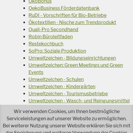
ÖkoBonus
OekoBusiness Förderdatenbank
RuDI - Vorschriften für Bio-Betriebe
Ökotextilien - Nische zum Trendprodukt
Quali-Pro Secondhand
Robin Büroleitfaden
Restekochbuch
SoPro: Soziale Produktion
Umweltzeichen - Bildungseinrichtungen
Umweltzeichen: Green Meetings und Green
Events
Umweltzeichen - Schulen
Umweltzeichen - Kindergärten
Umweltzeichen - Tourismusbetriebe
Umweltzeichen - Wasch- und Reingungsmittel
Veranstaltungsreihe Ressourcen-Effizienz
Wir verwenden Cookies, um Ihnen bestmögliche
Wiederverwendung von Elektroaltgeräten
Serviceleistungen auf unserer Website zu ermöglichen.
Wasser - das Businessgetränk
Bei weiterer Nutzung unserer Website erklären Sie sich mit
Wohnprojekt Parcours
der Speicherung und weiteren Verwendung der Cookies