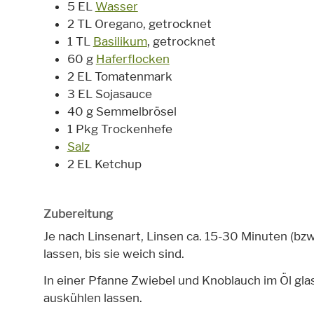
5 EL
Wasser
2 TL Oregano, getrocknet
1 TL
Basilikum
, getrocknet
60 g
Haferflocken
2 EL Tomatenmark
3 EL Sojasauce
40 g Semmelbrösel
1 Pkg Trockenhefe
Salz
2 EL Ketchup
Zubereitung
Je nach Linsenart, Linsen ca. 15-30 Minuten (bz
lassen, bis sie weich sind.
In einer Pfanne Zwiebel und Knoblauch im Öl glas
auskühlen lassen.