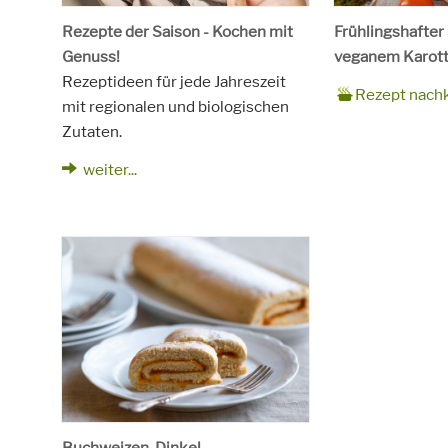
Rezepte der Saison - Kochen mit
Frühlingshafter
Genuss!
veganem Karott
Rezeptideen für jede Jahreszeit
Zubereitungsze
90 Minuten
Rezept
4 Personen
Saison
Frühling
Rezept nach
mit regionalen und biologischen
für
Schlagworte
Beilagen, Haupt
Zutaten.
Kinder, Salat, V
vegetarisch
weiter...
Buchweizen-Dinkel-