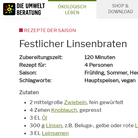
Inhalt
SHOP &
ÖKOLOGISCH
Suche
DOWNLOAD
LEBEN
REZEPTE DER SAISON
Festlicher Linsenbraten
Zubereitungszeit
120 Minuten
Rezept für
4 Personen
Saison
Frühling, Sommer, He
Schlagworte
Hauptspeisen,
vegan
Zutaten
2 mittelgroße
Zwiebeln
, fein gewürfelt
4 Zehen
Knoblauch
, gepresst
3 EL
Öl
300 g
Linsen
, z.B. Beluga-, gelbe oder rote
L
3 EL
Leinsamen