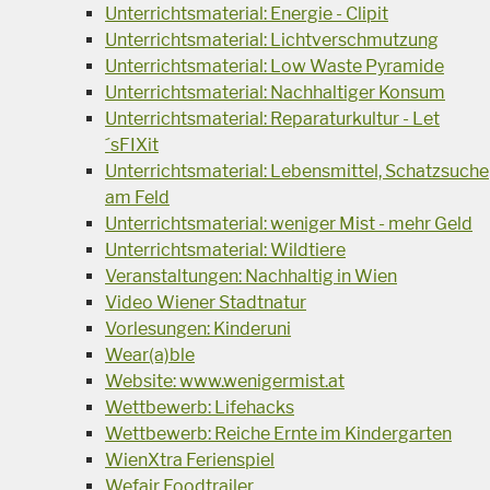
Unterrichtsmaterial: Energie - Clipit
Unterrichtsmaterial: Lichtverschmutzung
Unterrichtsmaterial: Low Waste Pyramide
Unterrichtsmaterial: Nachhaltiger Konsum
Unterrichtsmaterial: Reparaturkultur - Let
´sFIXit
Unterrichtsmaterial: Lebensmittel, Schatzsuche
am Feld
Unterrichtsmaterial: weniger Mist - mehr Geld
Unterrichtsmaterial: Wildtiere
Veranstaltungen: Nachhaltig in Wien
Video Wiener Stadtnatur
Vorlesungen: Kinderuni
Wear(a)ble
Website: www.wenigermist.at
Wettbewerb: Lifehacks
Wettbewerb: Reiche Ernte im Kindergarten
WienXtra Ferienspiel
Wefair Foodtrailer