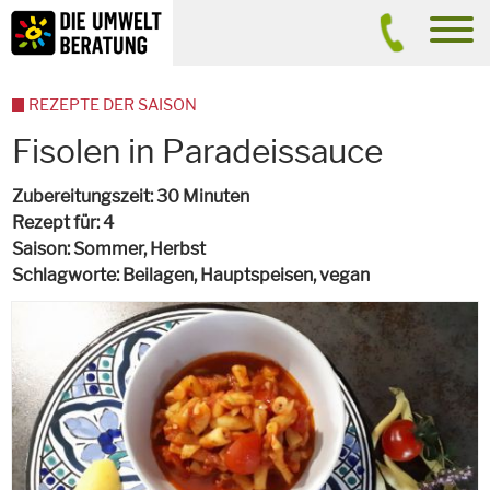
Inhalt
Suche
men
REZEPTE DER SAISON
Fisolen in Paradeissauce
Zubereitungszeit
30 Minuten
Rezept für
4
Saison
Sommer, Herbst
Schlagworte
Beilagen, Hauptspeisen,
vegan