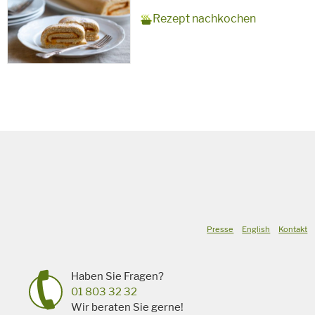
Zubereitungszeit
15 Minuten + 10 Minuten
Rezept
10 Personen
Saison
Sommer
Rezept nachkochen
Backzeit
für
Schlagworte
Süßspeise,
vegetarisch
Presse
English
Kontakt
Haben Sie Fragen?
01 803 32 32
Wir beraten Sie gerne!