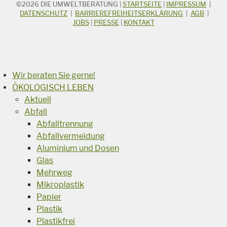
©2026
DIE UMWELTBERATUNG
|
STARTSEITE
|
IMPRESSUM
|
STICHWORTSUCHE
Suchbegriff
DATENSCHUTZ
|
BARRIEREFREIHEITSERKLÄRUNG
|
AGB
|
JOBS
|
PRESSE
|
KONTAKT
Suchen
Wir beraten Sie gerne!
ÖKOLOGISCH LEBEN
Aktuell
Abfall
Abfalltrennung
Abfallvermeidung
Aluminium und Dosen
Glas
Mehrweg
Mikroplastik
Papier
Plastik
Plastikfrei