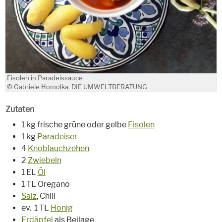
Fisolen in Paradeissauce
© Gabriele Homolka, DIE UMWELTBERATUNG
Zutaten
1 kg frische grüne oder gelbe
Fisolen
1 kg
Paradeiser
4
Knoblauchzehen
2
Zwiebeln
1 EL
Öl
1 TL Oregano
Salz
, Chili
ev. 1 TL
Honig
Erdäpfel
als Beilage