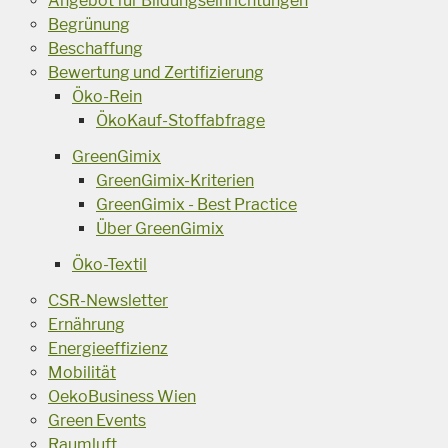
Angebot für Bildungseinrichtungen
Begrünung
Beschaffung
Bewertung und Zertifizierung
Öko-Rein
ÖkoKauf-Stoffabfrage
GreenGimix
GreenGimix-Kriterien
GreenGimix - Best Practice
Über GreenGimix
Öko-Textil
CSR-Newsletter
Ernährung
Energieeffizienz
Mobilität
OekoBusiness Wien
Green Events
Raumluft