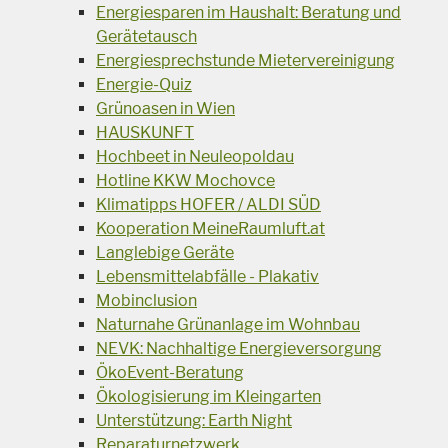
Energiesparen im Haushalt: Beratung und
Gerätetausch
Energiesprechstunde Mietervereinigung
Energie-Quiz
Grünoasen in Wien
HAUSKUNFT
Hochbeet in Neuleopoldau
Hotline KKW Mochovce
Klimatipps HOFER / ALDI SÜD
Kooperation MeineRaumluft.at
Langlebige Geräte
Lebensmittelabfälle - Plakativ
Mobinclusion
Naturnahe Grünanlage im Wohnbau
NEVK: Nachhaltige Energieversorgung
ÖkoEvent-Beratung
Ökologisierung im Kleingarten
Unterstützung: Earth Night
Reparaturnetzwerk