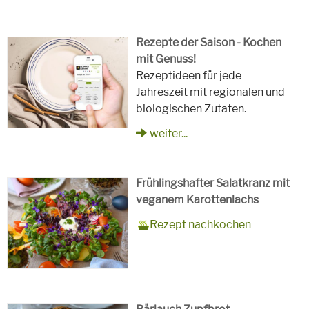
Rezepte der Saison - Kochen
mit Genuss!
Rezeptideen für jede
Jahreszeit mit regionalen und
biologischen Zutaten.
weiter...
Frühlingshafter Salatkranz mit
veganem Karottenlachs
Zubereitungszeit
90 Minuten
Rezept
4 Personen
Saison
Frühling
Rezept nachkochen
für
Schlagworte
Beilagen, Hauptspeisen, Jause,
Kinder, Salat, Vorspeisen,
vegetarisch