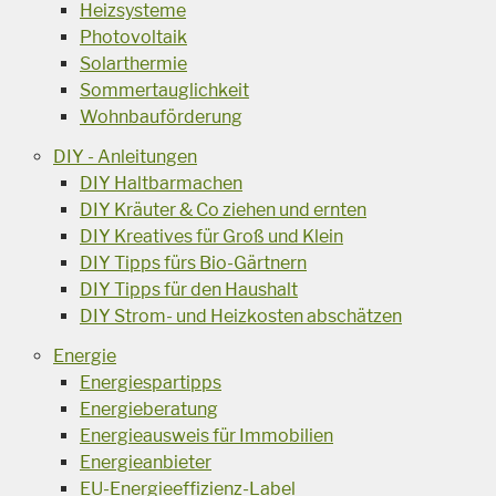
Heizsysteme
Photovoltaik
Solarthermie
Sommertauglichkeit
Wohnbauförderung
DIY - Anleitungen
DIY Haltbarmachen
DIY Kräuter & Co ziehen und ernten
DIY Kreatives für Groß und Klein
DIY Tipps fürs Bio-Gärtnern
DIY Tipps für den Haushalt
DIY Strom- und Heizkosten abschätzen
Energie
Energiespartipps
Energieberatung
Energieausweis für Immobilien
Energieanbieter
EU-Energieeffizienz-Label