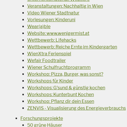
Veranstaltungen: Nachhaltig in Wien
Video Wiener Stadtnatur
Vorlesungen: Kinderuni
Wear(a)ble
Website: www.wenigermist.at
Wettbewerb: Lifehacks
Wettbewerb: Reiche Ernte im Kindergarten
WienXtra Ferienspiel
Wefair Foodtrailer
Wiener Schulfruchtprogramm
Workshop: Pizza, Burger, was sonst?
Workshops für Kinder
Workshops: G'sund & günstig kochen
Workshops: Kunterbunt Kochen
Workshop: Pflanz dir dein Essen
ZENVIS - Visualisierung des Energieverbrauchs
Forschungsprojekte
50 grüne Häuser