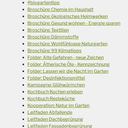
#biogartentipp
Broschüre: Chemie im Haushalt
Broschüre: ökologisches Heimwerken
Broschüre: Gesund wohnen - Energie sparen
Broschüre: Textilien
Broschüre: Dämmstoffe
Broschüre: Wohlfühloase Naturgarten
Broschüre: 99 Klimatipps
Folder: Alte Gefahren - neue Zeichen
Folder: Ätherische Öle - Kennzeichnung
Folder: Lassen wir die Nacht im Garten
Folder: Desinfektionsmittel
Kampagne: Glühwürmchen
Kochbuch Kochen erleben
Kochbuch Resteküche
Kooperation: Natur im Garten
Leitfaden Abfallende
Leitfaden Dachbegrünung
Leitfaden Fassadenbegrünung