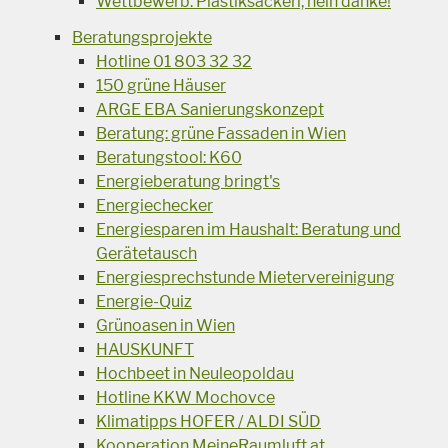
Wettbewerb: Plastiksackerl, nein danke!
Beratungsprojekte
Hotline 01 803 32 32
150 grüne Häuser
ARGE EBA Sanierungskonzept
Beratung: grüne Fassaden in Wien
Beratungstool: K60
Energieberatung bringt's
Energiechecker
Energiesparen im Haushalt: Beratung und
Gerätetausch
Energiesprechstunde Mietervereinigung
Energie-Quiz
Grünoasen in Wien
HAUSKUNFT
Hochbeet in Neuleopoldau
Hotline KKW Mochovce
Klimatipps HOFER / ALDI SÜD
Kooperation MeineRaumluft.at