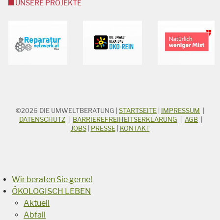
UNSERE PROJEKTE
©2026
DIE UMWELTBERATUNG
|
STARTSEITE
|
IMPRESSUM
|
STICHWORTSUCHE
Suchbegriff
DATENSCHUTZ
|
BARRIEREFREIHEITSERKLÄRUNG
|
AGB
|
JOBS
|
PRESSE
|
KONTAKT
Suchen
Wir beraten Sie gerne!
ÖKOLOGISCH LEBEN
Aktuell
Abfall