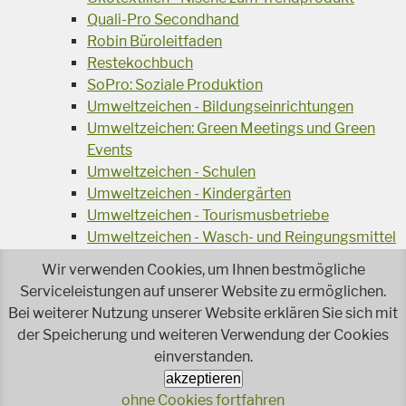
Quali-Pro Secondhand
Robin Büroleitfaden
Restekochbuch
SoPro: Soziale Produktion
Umweltzeichen - Bildungseinrichtungen
Umweltzeichen: Green Meetings und Green
Events
Umweltzeichen - Schulen
Umweltzeichen - Kindergärten
Umweltzeichen - Tourismusbetriebe
Umweltzeichen - Wasch- und Reingungsmittel
Veranstaltungsreihe Ressourcen-Effizienz
Wir verwenden Cookies, um Ihnen bestmögliche
Wiederverwendung von Elektroaltgeräten
Serviceleistungen auf unserer Website zu ermöglichen.
Wasser - das Businessgetränk
Bei weiterer Nutzung unserer Website erklären Sie sich mit
Wohnprojekt Parcours
der Speicherung und weiteren Verwendung der Cookies
einverstanden.
Jetzt faire und ökologische Mode kaufen!
Ökologisch Reinigen
akzeptieren
ohne Cookies fortfahren
Reparieren leicht gemacht!