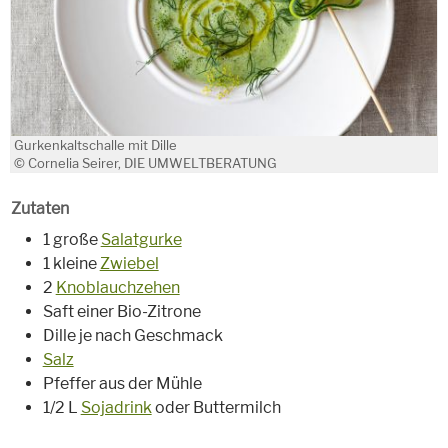
Gurkenkaltschalle mit Dille
© Cornelia Seirer, DIE UMWELTBERATUNG
Zutaten
1 große
Salatgurke
1 kleine
Zwiebel
2
Knoblauchzehen
Saft einer Bio-Zitrone
Dille je nach Geschmack
Salz
Pfeffer aus der Mühle
1/2 L
Sojadrink
oder Buttermilch