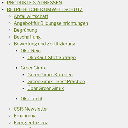
PRODUKTE & ADRESSEN
BETRIEBLICHER UMWELTSCHUTZ
Abfallwirtschaft
Angebot für Bildungseinrichtungen
Begrünung
Beschaffung
Bewertung und Zertifizierung
Öko-Rein
ÖkoKauf-Stoffabfrage
GreenGimix
GreenGimix-Kriterien
GreenGimix - Best Practice
Über GreenGimix
Öko-Textil
CSR-Newsletter
Ernährung
Energieeffizienz