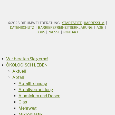
©2026
DIE UMWELTBERATUNG
|
STARTSEITE
|
IMPRESSUM
|
STICHWORTSUCHE
Suchbegriff
DATENSCHUTZ
|
BARRIEREFREIHEITSERKLÄRUNG
|
AGB
|
JOBS
|
PRESSE
|
KONTAKT
Suchen
Wir beraten Sie gerne!
ÖKOLOGISCH LEBEN
Aktuell
Abfall
Abfalltrennung
Abfallvermeidung
Aluminium und Dosen
Glas
Mehrweg
Mikroplastik