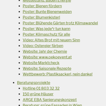
Messestand: Bauen Energie
Poster: Bienen fördern
Poster: Bunte Bienenweiden
Poster: Blumenkisterl
Poster: Blühende Gärten trotz Klimawandel
Poster: Was jede*r tun kann
Poster: Klimaschutz für alle
Video: Altes Brot mit neuem Sinn
Video: Ostereier färben
Website: Jahr der Chemie
Website: www.oekoevent.at
Website Marktcheck
Website: Saisonale Rezepte
Wettbewerb: Plastiksackerl, nein danke!
Beratungsprojekte
Hotline 01 803 32 32
150 grüne Häuser
ARGE EBA Sanierungskonzept
Beratung: grüne Fassaden in Wien