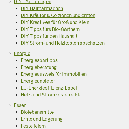
DIY - Anleitungen
DIY Haltbarmachen
DIY Kräuter & Co ziehen und ernten
DIY Kreatives für Groß und Klein
DIY Tipps fürs Bio-Gärtnern
DIY Tipps für den Haushalt
DIY Strom- und Heizkosten abschätzen
Energie
Energiespartipps
Energieberatung
Energieausweis für Immobilien
Energieanbieter
EU-Energieeffizienz-Label
Heiz- und Stromkosten erklärt
Essen
Biolebensmittel
Ernte und Lagerung
Feste feiern