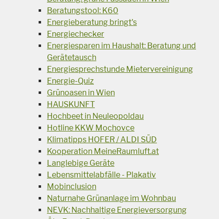
Beratungstool: K60
Energieberatung bringt's
Energiechecker
Energiesparen im Haushalt: Beratung und
Gerätetausch
Energiesprechstunde Mietervereinigung
Energie-Quiz
Grünoasen in Wien
HAUSKUNFT
Hochbeet in Neuleopoldau
Hotline KKW Mochovce
Klimatipps HOFER / ALDI SÜD
Kooperation MeineRaumluft.at
Langlebige Geräte
Lebensmittelabfälle - Plakativ
Mobinclusion
Naturnahe Grünanlage im Wohnbau
NEVK: Nachhaltige Energieversorgung