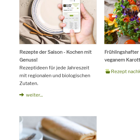
Rezepte der Saison - Kochen mit
Frühlingshafter
Genuss!
veganem Karott
Rezeptideen für jede Jahreszeit
Zubereitungsze
90 Minuten
Rezept
4 Personen
Saison
Frühling
Rezept nach
mit regionalen und biologischen
für
Schlagworte
Beilagen, Haupt
Zutaten.
Kinder, Salat, V
vegetarisch
weiter...