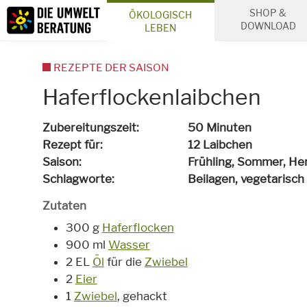
Inhalt
SHOP &
ÖKOLOGISCH
Suche
DOWNLOAD
LEBEN
REZEPTE DER SAISON
Haferflockenlaibchen
Zubereitungszeit
50 Minuten
Rezept für
12 Laibchen
Saison
Frühling, Sommer, He
Schlagworte
Beilagen,
vegetarisch
Zutaten
300 g
Haferflocken
900 ml
Wasser
2 EL
Öl
für die
Zwiebel
2
Eier
1
Zwiebel
, gehackt