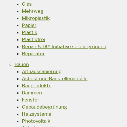
Glas
Mehrweg
Mikroplastik
Papier
Plastik
Plastikfrei
Repair & DIY-Initiative selber gründen
Reparatur
Bauen
Althaussanierung
Asbest und Baustellenabfälle
Bauprodukte
Dämmen
Fenster
Gebäudebegrünung
Heizsysteme
Photovoltaik