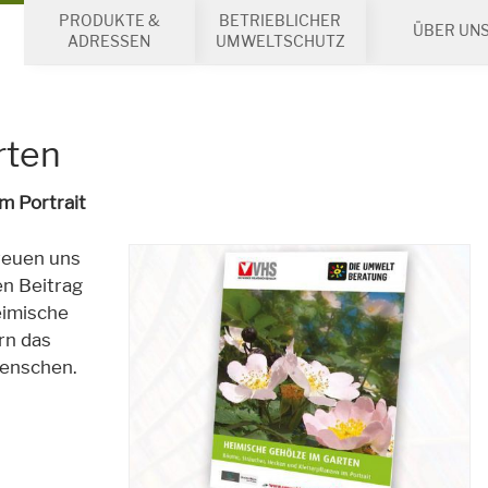
PRODUKTE &
BETRIEBLICHER
ÜBER UN
ADRESSEN
UMWELTSCHUTZ
rten
m Portrait
reuen uns
en Beitrag
eimische
rn das
Menschen.