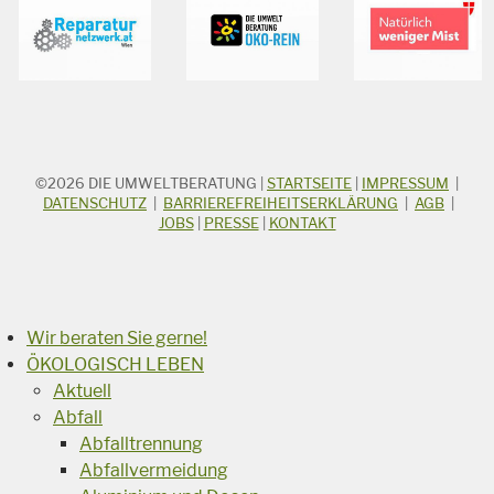
©2026
DIE UMWELTBERATUNG
|
STARTSEITE
|
IMPRESSUM
|
STICHWORTSUCHE
Suchbegriff
DATENSCHUTZ
|
BARRIEREFREIHEITSERKLÄRUNG
|
AGB
|
JOBS
|
PRESSE
|
KONTAKT
Suchen
Wir beraten Sie gerne!
ÖKOLOGISCH LEBEN
Aktuell
Abfall
Abfalltrennung
Abfallvermeidung