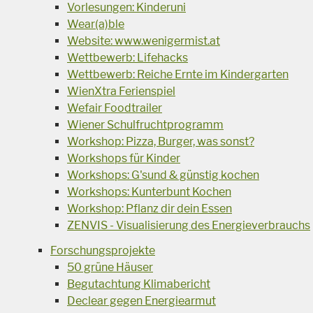
Vorlesungen: Kinderuni
Wear(a)ble
Website: www.wenigermist.at
Wettbewerb: Lifehacks
Wettbewerb: Reiche Ernte im Kindergarten
WienXtra Ferienspiel
Wefair Foodtrailer
Wiener Schulfruchtprogramm
Workshop: Pizza, Burger, was sonst?
Workshops für Kinder
Workshops: G'sund & günstig kochen
Workshops: Kunterbunt Kochen
Workshop: Pflanz dir dein Essen
ZENVIS - Visualisierung des Energieverbrauchs
Forschungsprojekte
50 grüne Häuser
Begutachtung Klimabericht
Declear gegen Energiearmut