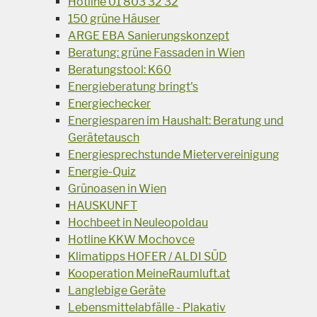
Hotline 01 803 32 32
150 grüne Häuser
ARGE EBA Sanierungskonzept
Beratung: grüne Fassaden in Wien
Beratungstool: K60
Energieberatung bringt's
Energiechecker
Energiesparen im Haushalt: Beratung und
Gerätetausch
Energiesprechstunde Mietervereinigung
Energie-Quiz
Grünoasen in Wien
HAUSKUNFT
Hochbeet in Neuleopoldau
Hotline KKW Mochovce
Klimatipps HOFER / ALDI SÜD
Kooperation MeineRaumluft.at
Langlebige Geräte
Lebensmittelabfälle - Plakativ