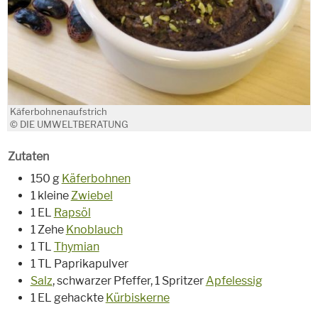
Käferbohnenaufstrich
© DIE UMWELTBERATUNG
Zutaten
150 g
Käferbohnen
1 kleine
Zwiebel
1 EL
Rapsöl
1 Zehe
Knoblauch
1 TL
Thymian
1 TL Paprikapulver
Salz
, schwarzer Pfeffer, 1 Spritzer
Apfelessig
1 EL gehackte
Kürbiskerne