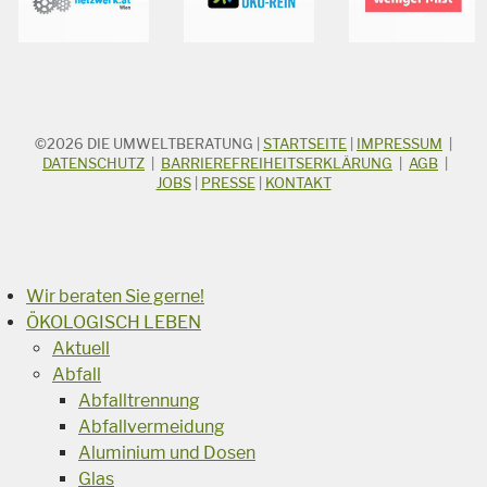
©2026
DIE UMWELTBERATUNG
|
STARTSEITE
|
IMPRESSUM
|
STICHWORTSUCHE
Suchbegriff
DATENSCHUTZ
|
BARRIEREFREIHEITSERKLÄRUNG
|
AGB
|
JOBS
|
PRESSE
|
KONTAKT
Suchen
Wir beraten Sie gerne!
ÖKOLOGISCH LEBEN
Aktuell
Abfall
Abfalltrennung
Abfallvermeidung
Aluminium und Dosen
Glas