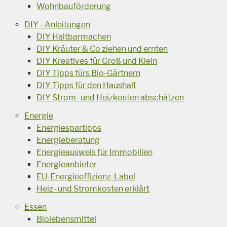
Wohnbauförderung
DIY - Anleitungen
DIY Haltbarmachen
DIY Kräuter & Co ziehen und ernten
DIY Kreatives für Groß und Klein
DIY Tipps fürs Bio-Gärtnern
DIY Tipps für den Haushalt
DIY Strom- und Heizkosten abschätzen
Energie
Energiespartipps
Energieberatung
Energieausweis für Immobilien
Energieanbieter
EU-Energieeffizienz-Label
Heiz- und Stromkosten erklärt
Essen
Biolebensmittel