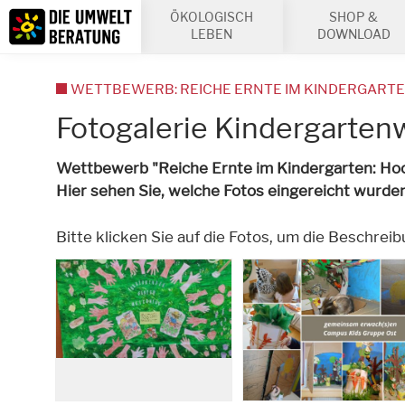
Inhalt
ÖKOLOGISCH
SHOP &
Suche
LEBEN
DOWNLOAD
WETTBEWERB: REICHE ERNTE IM KINDERGART
Fotogalerie Kindergarte
Wettbewerb "Reiche Ernte im Kindergarten: Ho
Hier sehen Sie, welche Fotos eingereicht wurden.
Bitte klicken Sie auf die Fotos, um die Beschrei