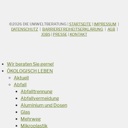
©2026
DIE UMWELTBERATUNG
|
STARTSEITE
|
IMPRESSUM
|
STICHWORTSUCHE
Suchbegriff
DATENSCHUTZ
|
BARRIEREFREIHEITSERKLÄRUNG
|
AGB
|
JOBS
|
PRESSE
|
KONTAKT
Suchen
Wir beraten Sie gerne!
ÖKOLOGISCH LEBEN
Aktuell
Abfall
Abfalltrennung
Abfallvermeidung
Aluminium und Dosen
Glas
Mehrweg
Mikroplastik