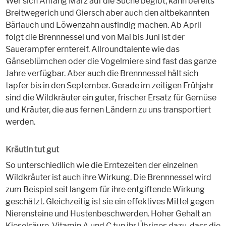
Wer sich Anfang März auf die Suche begibt, kann bereits
Breitwegerich und Giersch aber auch den altbekannten
Bärlauch und Löwenzahn ausfindig machen. Ab April
folgt die Brennnessel und von Mai bis Juni ist der
Sauerampfer erntereif. Allroundtalente wie das
Gänseblümchen oder die Vogelmiere sind fast das ganze
Jahre verfügbar. Aber auch die Brennnessel hält sich
tapfer bis in den September. Gerade im zeitigen Frühjahr
sind die Wildkräuter ein guter, frischer Ersatz für Gemüse
und Kräuter, die aus fernen Ländern zu uns transportiert
werden.
Kräutln tut gut
So unterschiedlich wie die Erntezeiten der einzelnen
Wildkräuter ist auch ihre Wirkung. Die Brennnessel wird
zum Beispiel seit langem für ihre entgiftende Wirkung
geschätzt. Gleichzeitig ist sie ein effektives Mittel gegen
Nierensteine und Hustenbeschwerden. Hoher Gehalt an
Kieselsäure, Vitamin A und C tun ihr Übriges dazu, dass die