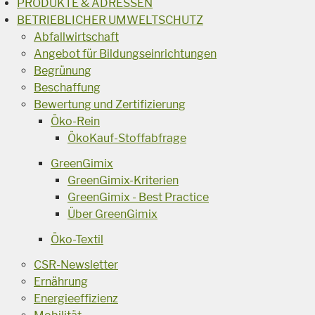
PRODUKTE & ADRESSEN
BETRIEBLICHER UMWELTSCHUTZ
Abfallwirtschaft
Angebot für Bildungseinrichtungen
Begrünung
Beschaffung
Bewertung und Zertifizierung
Öko-Rein
ÖkoKauf-Stoffabfrage
GreenGimix
GreenGimix-Kriterien
GreenGimix - Best Practice
Über GreenGimix
Öko-Textil
CSR-Newsletter
Ernährung
Energieeffizienz