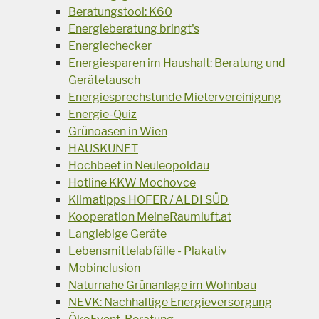
Beratungstool: K60
Energieberatung bringt's
Energiechecker
Energiesparen im Haushalt: Beratung und
Gerätetausch
Energiesprechstunde Mietervereinigung
Energie-Quiz
Grünoasen in Wien
HAUSKUNFT
Hochbeet in Neuleopoldau
Hotline KKW Mochovce
Klimatipps HOFER / ALDI SÜD
Kooperation MeineRaumluft.at
Langlebige Geräte
Lebensmittelabfälle - Plakativ
Mobinclusion
Naturnahe Grünanlage im Wohnbau
NEVK: Nachhaltige Energieversorgung