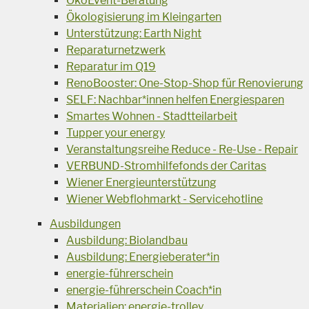
ÖkoEvent-Beratung
Ökologisierung im Kleingarten
Unterstützung: Earth Night
Reparaturnetzwerk
Reparatur im Q19
RenoBooster: One-Stop-Shop für Renovierung
SELF: Nachbar*innen helfen Energiesparen
Smartes Wohnen - Stadtteilarbeit
Tupper your energy
Veranstaltungsreihe Reduce - Re-Use - Repair
VERBUND-Stromhilfefonds der Caritas
Wiener Energieunterstützung
Wiener Webflohmarkt - Servicehotline
Ausbildungen
Ausbildung: Biolandbau
Ausbildung: Energieberater*in
energie-führerschein
energie-führerschein Coach*in
Materialien: energie-trolley