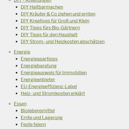
DIY - Anleitungen
DIY Haltbarmachen
DIY Kräuter & Co ziehen und ernten
DIY Kreatives für Groß und Klein
DIY Tipps fürs Bio-Gärtnern
DIY Tipps für den Haushalt
DIY Strom- und Heizkosten abschätzen
Energie
Energiespartipps
Energieberatung
Energieausweis für Immobilien
Energieanbieter
EU-Energieeffizienz-Label
Heiz- und Stromkosten erklärt
Essen
Biolebensmittel
Ernte und Lagerung
Feste feiern