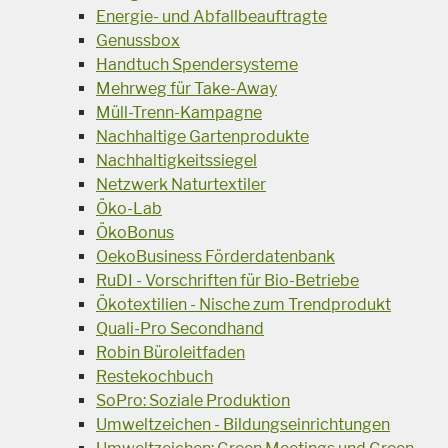
Energie- und Abfallbeauftragte
Genussbox
Handtuch Spendersysteme
Mehrweg für Take-Away
Müll-Trenn-Kampagne
Nachhaltige Gartenprodukte
Nachhaltigkeitssiegel
Netzwerk Naturtextiler
Öko-Lab
ÖkoBonus
OekoBusiness Förderdatenbank
RuDI - Vorschriften für Bio-Betriebe
Ökotextilien - Nische zum Trendprodukt
Quali-Pro Secondhand
Robin Büroleitfaden
Restekochbuch
SoPro: Soziale Produktion
Umweltzeichen - Bildungseinrichtungen