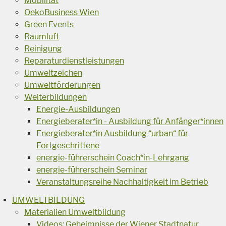
Mobilität
OekoBusiness Wien
Green Events
Raumluft
Reinigung
Reparaturdienstleistungen
Umweltzeichen
Umweltförderungen
Weiterbildungen
Energie-Ausbildungen
Energieberater*in - Ausbildung für Anfänger*innen
Energieberater*in Ausbildung “urban“ für
Fortgeschrittene
energie-führerschein Coach*in-Lehrgang
energie-führerschein Seminar
Veranstaltungsreihe Nachhaltigkeit im Betrieb
UMWELTBILDUNG
Materialien Umweltbildung
Videos: Geheimnisse der Wiener Stadtnatur