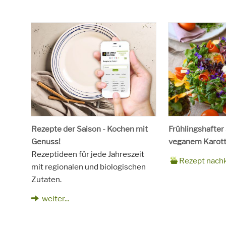
Rezepte der Saison - Kochen mit
Frühlingshafter
Genuss!
veganem Karott
Rezeptideen für jede Jahreszeit
Zubereitungsze
90 Minuten
Rezept
4 Personen
Saison
Frühling
Rezept nach
mit regionalen und biologischen
für
Schlagworte
Beilagen, Haupt
Zutaten.
Kinder, Salat, V
vegetarisch
weiter...