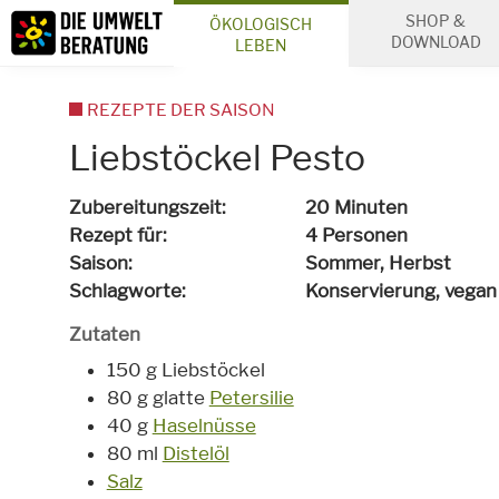
Inhalt
SHOP &
ÖKOLOGISCH
Suche
DOWNLOAD
LEBEN
REZEPTE DER SAISON
Liebstöckel Pesto
Zubereitungszeit
20 Minuten
Rezept für
4 Personen
Saison
Sommer, Herbst
Schlagworte
Konservierung,
vegan
Zutaten
150 g Liebstöckel
80 g glatte
Petersilie
40 g
Haselnüsse
80 ml
Distelöl
Salz