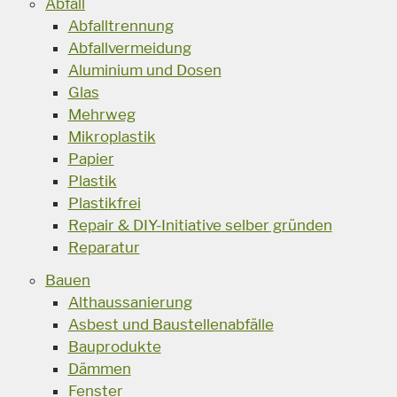
Abfall
Abfalltrennung
Abfallvermeidung
Aluminium und Dosen
Glas
Mehrweg
Mikroplastik
Papier
Plastik
Plastikfrei
Repair & DIY-Initiative selber gründen
Reparatur
Bauen
Althaussanierung
Asbest und Baustellenabfälle
Bauprodukte
Dämmen
Fenster