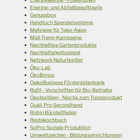
Energiewende - Powerdown
Energie- und Abfallbeauftragte
Genussbox
Handtuch Spendersysteme
Mehrweg für Take-Away
Müll-Trenn-Kampagne
Nachhaltige Gartenprodukte
Nachhaltigkeitssiegel
Netzwerk Naturtextiler
Öko-Lab
ÖkoBonus
OekoBusiness Förderdatenbank
RuDI - Vorschriften für Bio-Betriebe
Ökotextilien - Nische zum Trendprodukt
Quali-Pro Secondhand
Robin Büroleitfaden
Restekochbuch
SoPro: Soziale Produktion
Umweltzeichen - Bildungseinrichtungen