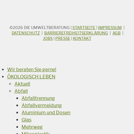
©2026
DIE UMWELTBERATUNG
|
STARTSEITE
|
IMPRESSUM
|
STICHWORTSUCHE
Suchbegriff
DATENSCHUTZ
|
BARRIEREFREIHEITSERKLÄRUNG
|
AGB
|
JOBS
|
PRESSE
|
KONTAKT
Suchen
Wir beraten Sie gerne!
ÖKOLOGISCH LEBEN
Aktuell
Abfall
Abfalltrennung
Abfallvermeidung
Aluminium und Dosen
Glas
Mehrweg