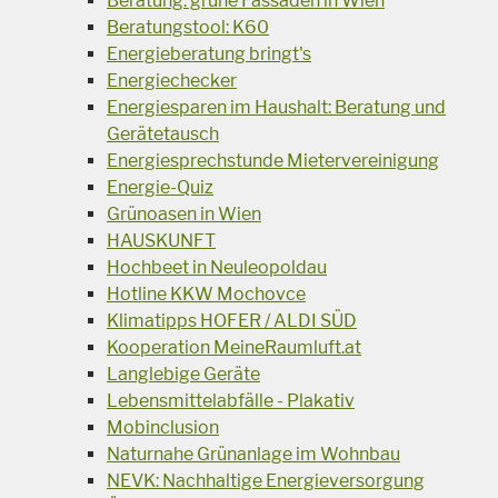
Beratung: grüne Fassaden in Wien
Beratungstool: K60
Energieberatung bringt's
Energiechecker
Energiesparen im Haushalt: Beratung und
Gerätetausch
Energiesprechstunde Mietervereinigung
Energie-Quiz
Grünoasen in Wien
HAUSKUNFT
Hochbeet in Neuleopoldau
Hotline KKW Mochovce
Klimatipps HOFER / ALDI SÜD
Kooperation MeineRaumluft.at
Langlebige Geräte
Lebensmittelabfälle - Plakativ
Mobinclusion
Naturnahe Grünanlage im Wohnbau
NEVK: Nachhaltige Energieversorgung