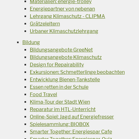
Materialien: energie-trolley
Energiepartner von nebenan
Lehrgang Klimaschutz - CLIPMA
Grätzeleltern
Urbaner Klimaschutzlehrgang
Bildung
Bildungsangebote GreeNet
Bildungsangebote Klimaschutz
Design for Repairability
Exkursionen: Schmetterlinge beobachten
Entwicklung Bienen-Tankstelle
Essen retten in der Schule
Food Travel
Klima-Tour der Stadt Wien
Reparatur im HTL-Unterricht
Online-Spiel: Jagd auf Energiefresser
Spielesammlung: BIOBOX
Smarter Together: Energiespar Cafe