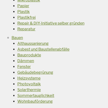
Mikroplastik
Papier
Plastik
Plastikfrei
Repair & DIY-Initiative selber gründen
Reparatur
Bauen
Althaussanierung
Asbest und Baustellenabfälle
Bauprodukte
Dämmen
Fenster
Gebäudebegrünung
Heizsysteme
Photovoltaik
Solarthermie
Sommertauglichkeit
Wohnbauförderung