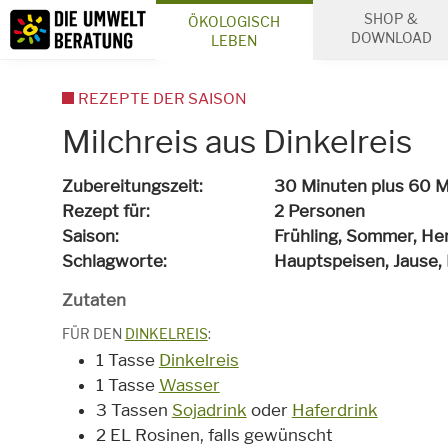
Inhalt
SHOP &
ÖKOLOGISCH
Suche
DOWNLOAD
LEBEN
REZEPTE DER SAISON
Milchreis aus Dinkelreis
Zubereitungszeit
30 Minuten plus 60 M
Rezept für
2 Personen
Saison
Frühling, Sommer, He
Schlagworte
Hauptspeisen, Jause,
Zutaten
FÜR DEN
DINKELREIS
:
1 Tasse
Dinkelreis
1 Tasse
Wasser
3 Tassen
Sojadrink
oder
Haferdrink
2 EL Rosinen, falls gewünscht