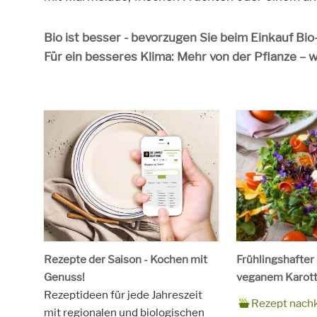
Bio ist besser - bevorzugen Sie beim Einkauf Bi
Für ein besseres Klima: Mehr von der Pflanze – 
Rezepte der Saison - Kochen mit
Frühlingshafter
Genuss!
veganem Karott
Rezeptideen für jede Jahreszeit
Zubereitungsze
90 Minuten
Rezept
4 Personen
Saison
Frühling
Rezept nach
mit regionalen und biologischen
für
Schlagworte
Beilagen, Haupt