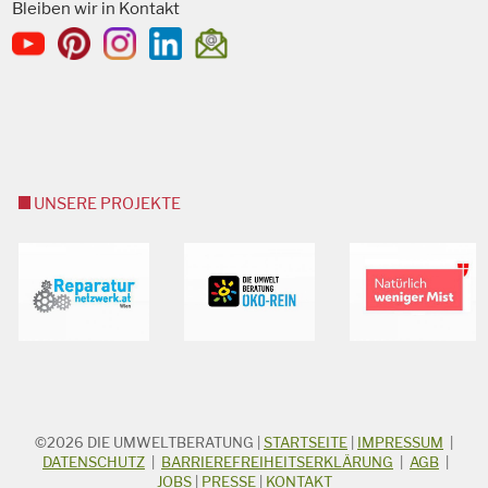
Bleiben wir in Kontakt
UNSERE PROJEKTE
©2026
DIE UMWELTBERATUNG
|
STARTSEITE
|
IMPRESSUM
|
STICHWORTSUCHE
Suchbegriff
DATENSCHUTZ
|
BARRIEREFREIHEITSERKLÄRUNG
|
AGB
|
JOBS
|
PRESSE
|
KONTAKT