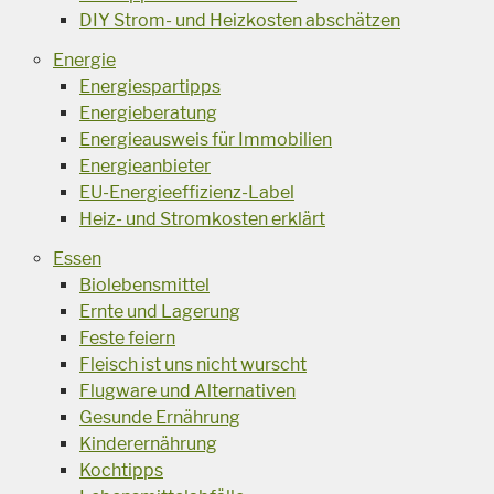
DIY Strom- und Heizkosten abschätzen
Energie
Energiespartipps
Energieberatung
Energieausweis für Immobilien
Energieanbieter
EU-Energieeffizienz-Label
Heiz- und Stromkosten erklärt
Essen
Biolebensmittel
Ernte und Lagerung
Feste feiern
Fleisch ist uns nicht wurscht
Flugware und Alternativen
Gesunde Ernährung
Kinderernährung
Kochtipps