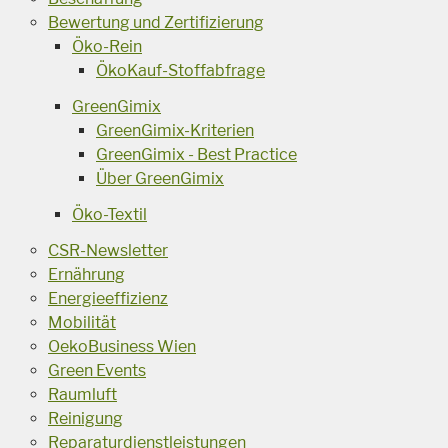
Bewertung und Zertifizierung
Öko-Rein
ÖkoKauf-Stoffabfrage
GreenGimix
GreenGimix-Kriterien
GreenGimix - Best Practice
Über GreenGimix
Öko-Textil
CSR-Newsletter
Ernährung
Energieeffizienz
Mobilität
OekoBusiness Wien
Green Events
Raumluft
Reinigung
Reparaturdienstleistungen