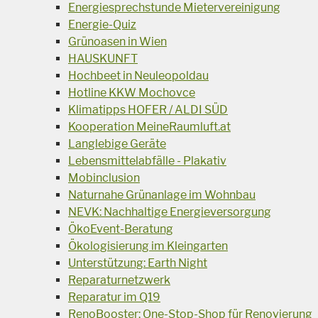
Energiesprechstunde Mietervereinigung
Energie-Quiz
Grünoasen in Wien
HAUSKUNFT
Hochbeet in Neuleopoldau
Hotline KKW Mochovce
Klimatipps HOFER / ALDI SÜD
Kooperation MeineRaumluft.at
Langlebige Geräte
Lebensmittelabfälle - Plakativ
Mobinclusion
Naturnahe Grünanlage im Wohnbau
NEVK: Nachhaltige Energieversorgung
ÖkoEvent-Beratung
Ökologisierung im Kleingarten
Unterstützung: Earth Night
Reparaturnetzwerk
Reparatur im Q19
RenoBooster: One-Stop-Shop für Renovierung