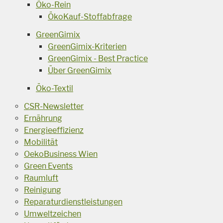
Öko-Rein
ÖkoKauf-Stoffabfrage
GreenGimix
GreenGimix-Kriterien
GreenGimix - Best Practice
Über GreenGimix
Öko-Textil
CSR-Newsletter
Ernährung
Energieeffizienz
Mobilität
OekoBusiness Wien
Green Events
Raumluft
Reinigung
Reparaturdienstleistungen
Umweltzeichen