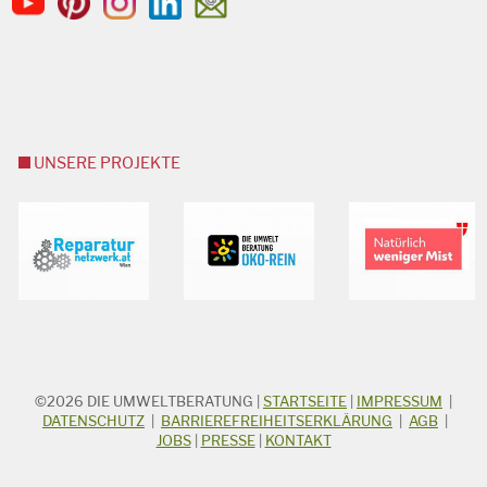
UNSERE PROJEKTE
©2026
DIE UMWELTBERATUNG
|
STARTSEITE
|
IMPRESSUM
|
STICHWORTSUCHE
Suchbegriff
DATENSCHUTZ
|
BARRIEREFREIHEITSERKLÄRUNG
|
AGB
|
JOBS
|
PRESSE
|
KONTAKT