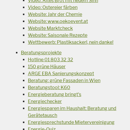
Video: Altes Brot mit neuem Sinn
Video: Ostereier färben
Website: Jahr der Chemie
Website: www.oekoevent.at
Website Marktcheck
Website: Saisonale Rezepte
Wettbewerb: Plastiksackerl, nein danke!
Beratungsprojekte
Hotline 01 803 32 32
150 grüne Häuser
ARGE EBA Sanierungskonzept
Beratung: grüne Fassaden in Wien
Beratungstool: K60
Energieberatung bringt's
Energiechecker
Energiesparen im Haushalt: Beratung und
Gerätetausch
Energiesprechstunde Mietervereinigung
Energie-Quiz