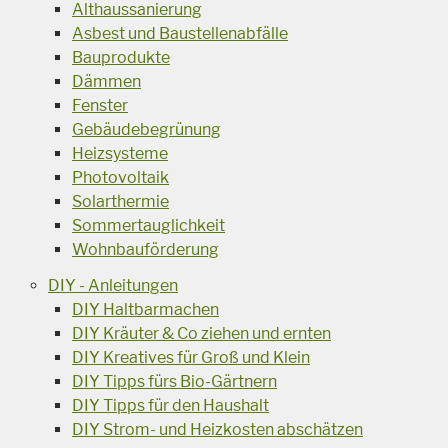
Althaussanierung
Asbest und Baustellenabfälle
Bauprodukte
Dämmen
Fenster
Gebäudebegrünung
Heizsysteme
Photovoltaik
Solarthermie
Sommertauglichkeit
Wohnbauförderung
DIY - Anleitungen
DIY Haltbarmachen
DIY Kräuter & Co ziehen und ernten
DIY Kreatives für Groß und Klein
DIY Tipps fürs Bio-Gärtnern
DIY Tipps für den Haushalt
DIY Strom- und Heizkosten abschätzen