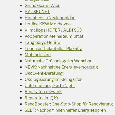
Grünoasen in Wien
HAUSKUNFT
Hochbeet in Neuleopoldau
Hotline KKW Mochovce
Klimatipps HOFER / ALDI SÜD
Kooperation MeineRaumluft.at
Langlebige Geräte
Lebensmittelabfälle - Plakativ
Mobinclusion
Naturnahe Grünanlage im Wohnbau
NEVK: Nachhaltige Energieversorgung
ÖkoEvent-Beratung
Ökologisierung im Kleingarten
Unterstützung: Earth Night
Reparaturnetzwerk
Reparatur im Q19
RenoBooster: One-Stop-Shop für Renovierung
SELF: Nachbar*innen helfen Energiesparen