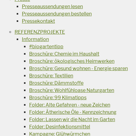
Presseaussendungen lesen
Presseaussendungen bestellen
Pressekontakt
REFERENZPROJEKTE
Information
#biogartentipp
Broschüre: Chemie im Haushalt
Broschüre: ökologisches Heimwerken
Broschüre: Gesund wohnen - Energie sparen
Broschüre: Textilien
Broschüre: Dämmstoffe
Broschüre: Wohlfühloase Naturgarten
Broschüre: 99 Klimatipps
Folder: Alte Gefahren - neue Zeichen
Folder: Ätherische Öle - Kennzeichnung
Folder: Lassen wir die Nacht im Garten
Folder: Desinfektionsmittel
Kampagne: Glühwürmchen