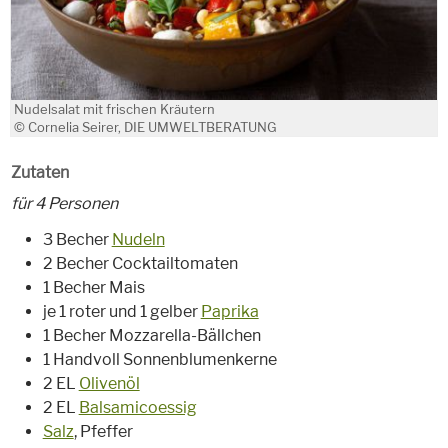
Nudelsalat mit frischen Kräutern
© Cornelia Seirer, DIE UMWELTBERATUNG
Zutaten
für 4 Personen
3 Becher
Nudeln
2 Becher Cocktailtomaten
1 Becher Mais
je 1 roter und 1 gelber
Paprika
1 Becher Mozzarella-Bällchen
1 Handvoll Sonnenblumenkerne
2 EL
Olivenöl
2 EL
Balsamicoessig
Salz
, Pfeffer