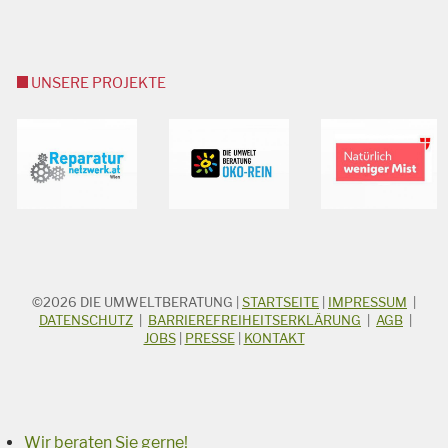
UNSERE PROJEKTE
©2026
DIE UMWELTBERATUNG
|
STARTSEITE
|
IMPRESSUM
|
STICHWORTSUCHE
Suchbegriff
DATENSCHUTZ
|
BARRIEREFREIHEITSERKLÄRUNG
|
AGB
|
JOBS
|
PRESSE
|
KONTAKT
Suchen
Wir beraten Sie gerne!