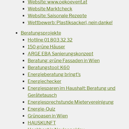
Website: www.oekoevent.at
Website Marktcheck
Website: Saisonale Rezepte
Wettbewerb: Plastiksackerl, nein danke!
Beratungsprojekte
Hotline 01 803 32 32
150 grüne Häuser
ARGE EBA Sanierungskonzept
Beratung: grüne Fassaden in Wien
Beratungstool: K60
Energieberatung bringt's
Energiechecker
Energiesparen im Haushalt: Beratung und
Gerätetausch
Energiesprechstunde Mietervereinigung
Energie-Quiz
Grünoasen in Wien
HAUSKUNFT