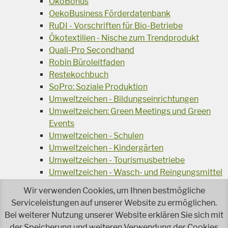
ÖkoBonus
OekoBusiness Förderdatenbank
RuDI - Vorschriften für Bio-Betriebe
Ökotextilien - Nische zum Trendprodukt
Quali-Pro Secondhand
Robin Büroleitfaden
Restekochbuch
SoPro: Soziale Produktion
Umweltzeichen - Bildungseinrichtungen
Umweltzeichen: Green Meetings und Green
Events
Umweltzeichen - Schulen
Umweltzeichen - Kindergärten
Umweltzeichen - Tourismusbetriebe
Umweltzeichen - Wasch- und Reingungsmittel
Veranstaltungsreihe Ressourcen-Effizienz
Wir verwenden Cookies, um Ihnen bestmögliche
Wiederverwendung von Elektroaltgeräten
Serviceleistungen auf unserer Website zu ermöglichen.
Wasser - das Businessgetränk
Bei weiterer Nutzung unserer Website erklären Sie sich mit
Wohnprojekt Parcours
der Speicherung und weiteren Verwendung der Cookies