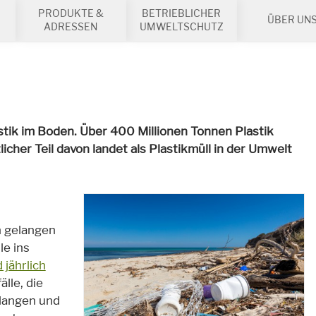
PRODUKTE &
BETRIEBLICHER
ÜBER UN
ADRESSEN
UMWELTSCHUTZ
astik im Boden. Über 400 Millionen Tonnen Plastik
icher Teil davon landet als Plastikmüll in der Umwelt
n gelangen
le ins
 jährlich
lle, die
langen und