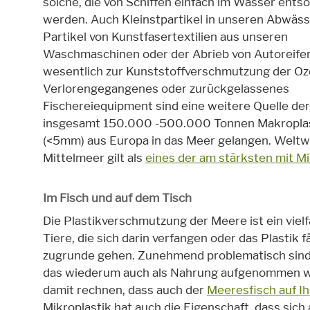
solche, die von Schiffen einfach im Wasser entso
werden. Auch Kleinstpartikel in unseren Abwässe
Partikel von Kunstfasertextilien aus unseren
Waschmaschinen oder der Abrieb von Autoreifen
wesentlich zur Kunststoffverschmutzung der Oz
Verlorengegangenes oder zurückgelassenes
Fischereiequipment sind eine weitere Quelle d
insgesamt 150.000 -500.000 Tonnen Makroplas
(<5mm) aus Europa in das Meer gelangen. Weltwei
Mittelmeer gilt als
eines der am stärksten mit M
Im Fisch und auf dem Tisch
Die Plastikverschmutzung der Meere ist ein vielfäl
Tiere, die sich darin verfangen oder das Plastik
zugrunde gehen. Zunehmend problematisch sind 
das wiederum auch als Nahrung aufgenommen wir
damit rechnen, dass auch der
Meeresfisch auf Ih
Mikroplastik hat auch die Eigenschaft, dass sich