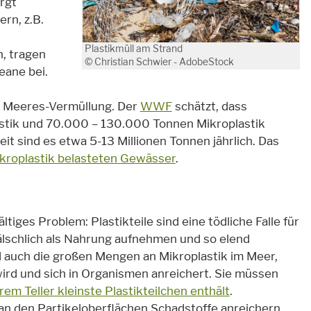
rgt
rn, z.B.
Plastikmüll am Strand
, tragen
© Christian Schwier - AdobeStock
eane bei.
er Meeres-Vermüllung. Der
WWF
schätzt, dass
tik und 70.000 – 130.000 Tonnen Mikroplastik
t sind es etwa 5-13 Millionen Tonnen jährlich. Das
ikroplastik belasteten Gewässer
.
tiges Problem: Plastikteile sind eine tödliche Falle für
 fälschlich als Nahrung aufnehmen und so elend
auch die großen Mengen an Mikroplastik im Meer,
d und sich in Organismen anreichert. Sie müssen
rem Teller kleinste Plastikteilchen enthält
.
 an den Partikeloberflächen Schadstoffe anreichern,