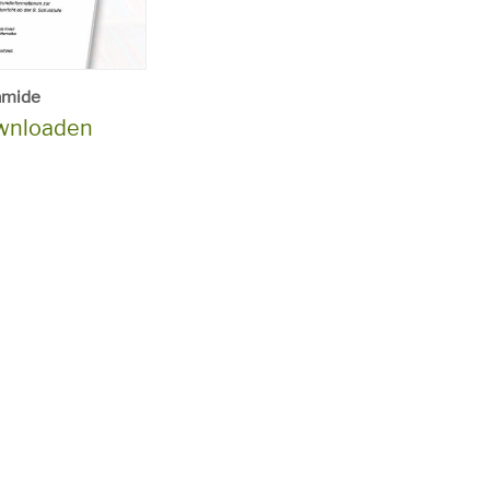
amide
ownloaden