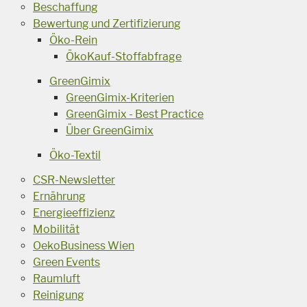
Beschaffung
Bewertung und Zertifizierung
Öko-Rein
ÖkoKauf-Stoffabfrage
GreenGimix
GreenGimix-Kriterien
GreenGimix - Best Practice
Über GreenGimix
Öko-Textil
CSR-Newsletter
Ernährung
Energieeffizienz
Mobilität
OekoBusiness Wien
Green Events
Raumluft
Reinigung