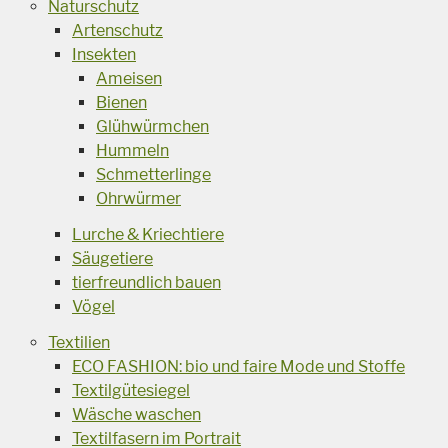
Naturschutz
Artenschutz
Insekten
Ameisen
Bienen
Glühwürmchen
Hummeln
Schmetterlinge
Ohrwürmer
Lurche & Kriechtiere
Säugetiere
tierfreundlich bauen
Vögel
Textilien
ECO FASHION: bio und faire Mode und Stoffe
Textilgütesiegel
Wäsche waschen
Textilfasern im Portrait