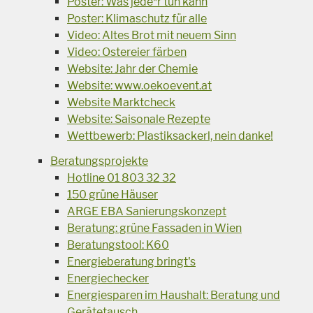
Poster: Was jede*r tun kann
Poster: Klimaschutz für alle
Video: Altes Brot mit neuem Sinn
Video: Ostereier färben
Website: Jahr der Chemie
Website: www.oekoevent.at
Website Marktcheck
Website: Saisonale Rezepte
Wettbewerb: Plastiksackerl, nein danke!
Beratungsprojekte
Hotline 01 803 32 32
150 grüne Häuser
ARGE EBA Sanierungskonzept
Beratung: grüne Fassaden in Wien
Beratungstool: K60
Energieberatung bringt's
Energiechecker
Energiesparen im Haushalt: Beratung und
Gerätetausch