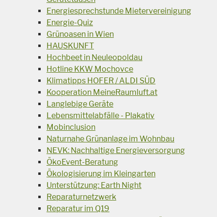
Energiesprechstunde Mietervereinigung
Energie-Quiz
Grünoasen in Wien
HAUSKUNFT
Hochbeet in Neuleopoldau
Hotline KKW Mochovce
Klimatipps HOFER / ALDI SÜD
Kooperation MeineRaumluft.at
Langlebige Geräte
Lebensmittelabfälle - Plakativ
Mobinclusion
Naturnahe Grünanlage im Wohnbau
NEVK: Nachhaltige Energieversorgung
ÖkoEvent-Beratung
Ökologisierung im Kleingarten
Unterstützung: Earth Night
Reparaturnetzwerk
Reparatur im Q19