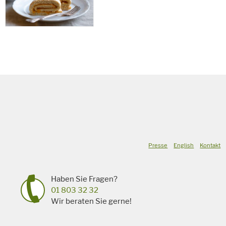
Backzeit
für
Schlagworte
Süßspeise,
vegetarisch
Presse
English
Kontakt
Haben Sie Fragen?
01 803 32 32
Wir beraten Sie gerne!