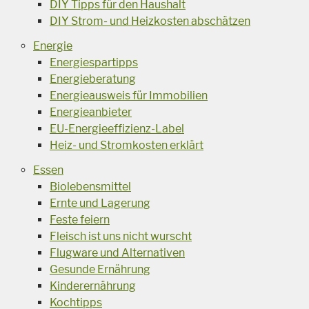
DIY Tipps für den Haushalt
DIY Strom- und Heizkosten abschätzen
Energie
Energiespartipps
Energieberatung
Energieausweis für Immobilien
Energieanbieter
EU-Energieeffizienz-Label
Heiz- und Stromkosten erklärt
Essen
Biolebensmittel
Ernte und Lagerung
Feste feiern
Fleisch ist uns nicht wurscht
Flugware und Alternativen
Gesunde Ernährung
Kinderernährung
Kochtipps