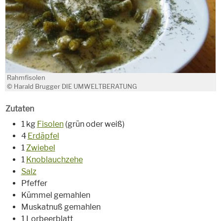
Rahmfisolen
© Harald Brugger DIE UMWELTBERATUNG
Zutaten
1 kg
Fisolen
(grün oder weiß)
4
Erdäpfel
1
Zwiebel
1
Knoblauchzehe
Salz
Pfeffer
Kümmel gemahlen
Muskatnuß gemahlen
1 Lorbeerblatt